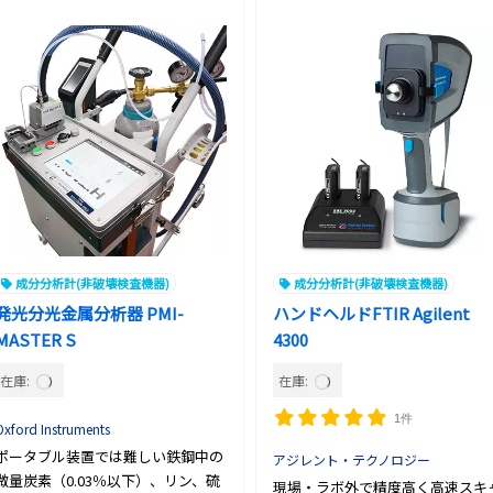
成分分析計(非破壊検査機器)
成分分析計(非破壊検査機器)
発光分光金属分析器 PMI-
ハンドヘルドFTIR Agilent
MASTER S
4300
在庫:
在庫:
1件
Oxford Instruments
ポータブル装置では難しい鉄鋼中の
アジレント・テクノロジー
微量炭素（0.03％以下）、リン、硫
現場・ラボ外で精度高く高速スキ