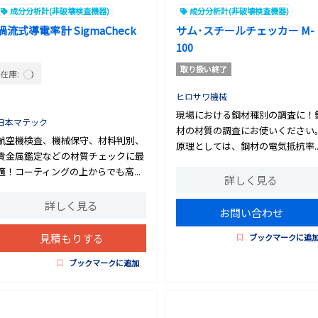
成分分析計(非破壊検査機器)
成分分析計(非破壊検査機器)
渦流式導電率計 SigmaCheck
サム･スチールチェッカー M-
100
取り扱い終了
在庫:
ヒロサワ機械
現場における鋼材種別の調査に！
日本マテック
材の材質の調査にお使いください
航空機検査、機械保守、材料判別、
原理としては、鋼材の電気抵抗率..
貴金属鑑定などの材質チェックに最
適！コーティングの上からでも高...
詳しく見る
詳しく見る
お問い合わせ
見積もりする
ブックマークに追
ブックマークに追加