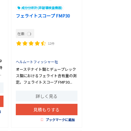
成分分析計(非破壊検査機器)
フェライトスコープ FMP30
在庫:
12件
タ
ヘルムートフィッシャー社
持
オーステナイト鋼とデュープレック
.
ス鋼におけるフェライト含有量の測
定。フェライトスコープ FMP30...
詳しく見る
見積もりする
加
ブックマークに追加