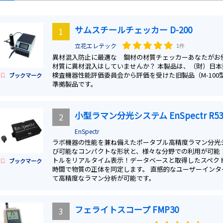
サムスチールチェッカー D-200
1
立花エレテック
1件
異材混入防止に最適な 鋼材の材質チェッカーあなたがお
材質に異材混入はしていませんか？ 本製品は、（財）日本
検査機器性能評価委員会から評価を受けた旧製品（M-100型、
ブックマーク
準拠製品です。
小型ラマン分光システム EnSpectr R53
2
EnSpectr
ラボ機器の性能を兼ね備えたポータブル高精度ラマン分光
び可能なコンパクトな形状と、様々な分野での利用が可能
トルをリアルタイム表示！データベースと取得したスペク
ブックマーク
時間で物質の正体を同定します。 直感的なユーザーインタ
て高精度なラマン分析が可能です。
フェライトスコープ FMP30
3