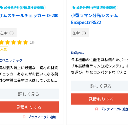
成分分析計(非破壊検査機器)
成分分析計(非破壊検査機器)
サムスチールチェッカー D-200
小型ラマン分光システム
EnSpectr R532
在庫:
在庫:
1件
人気
EnSpectr
ラボ機器の性能を兼ね備えたポー
立花エレテック
ブル高精度ラマン分光システム。
異材混入防止に最適な 鋼材の材質
ち運び可能なコンパクトな形状と..
チェッカーあなたがお使いになる鋼
材の材質に異材混入はしていませ...
詳しく見る
詳しく見る
見積もりする
見積もりする
ブックマークに追
ブックマークに追加