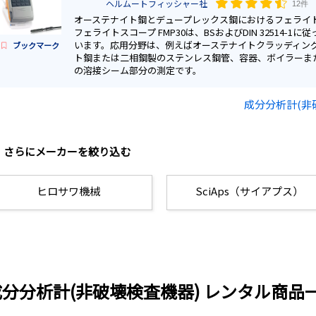
ヘルムートフィッシャー社
12件
オーステナイト鋼とデュープレックス鋼におけるフェライ
フェライトスコープ FMP30は、BSおよびDIN 32514-1
います。応用分野は、例えばオーステナイトクラッディン
ブックマーク
ト鋼または二相鋼製のステンレス鋼管、容器、ボイラーま
の溶接シーム部分の測定です。
成分分析計(非
さらにメーカーを絞り込む
ヒロサワ機械
SciAps（サイアプス）
成分分析計(非破壊検査機器) レンタル商品