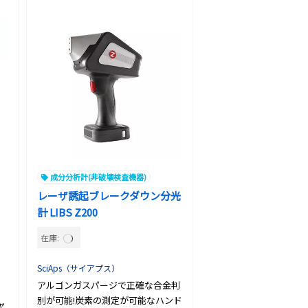
成分分析計(非破壊検査機器)
レーザ誘起ブレークダウン分光
計 LIBS Z200
在庫:
SciAps（サイアプス）
アルゴンガスパージで正確な合金判
別が可能!炭素の測定が可能なハンド
ャ