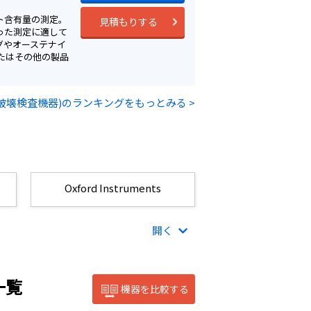
ト含有量の測定。
見積もりする
に従った測定に適して
グやオーステナイ
たはその他の製品
破壊検査機器)のランキングをもっとみる >
Oxford Instruments
開く
一覧
機器を比較する