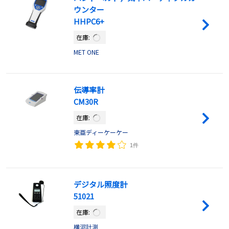
ウンター
HHPC6+
在庫:
MET ONE
伝導率計
CM30R
在庫:
東亜ディーケーケー
1件
デジタル照度計
51021
在庫:
横河計測