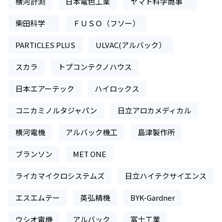
横河計測
日本電色工業
ヤマト科学商事
柴田科学
ＦＵＳＯ（フソー）
PARTICLES PLUS
ULVAC(アルバック）
スカラ
トプコンテクノハウス
日本エアーテック
ハイロックス
コニカミノルタジャパン
日立アロカメディカル
横河電機
アルバック機工
島津製作所
ブランソン
MET ONE
ライカマイクロシステムズ
日立ハイテクサイエンス
エスエムテー
英弘精機
BYK-Gardner
ウシオ電機
アルバック
富士工業