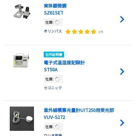
実体顕微鏡
SZ61SET
在庫:
オリンパス
1件
社外証明書
電子式温湿度記録計
ST50A
在庫:
セコニック
紫外線積算光量計UIT250用受光部
VUV-S172
在庫:
ウシオ電機