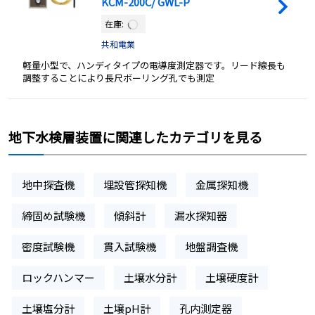
KCM-200C/ GWL-P
在庫:
共和電業
軽量小型で、ハンディタイプの電導度測定器です。リード線長も
調整することにより長尺ボーリング孔でも測定
地下水検層装置に関連したカテゴリを見る
地中探査機
埋設管探知機
金属探知機
締固め試験機
傾斜計
漏水探知器
密度試験機
貫入試験機
地盤調査機
ロックハンマー
土壌水分計
土壌硬度計
土壌塩分計
土壌pH計
孔内測定器