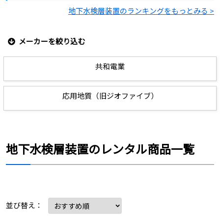
解能を有する7電極式電気伝導度センサから成る
地下水検層装置のランキングをもっとみる >
高精度、かつ高分解能温度電気伝導度計です。
高速応答性に加え、長期安定性も実現していま
すので高分解能温度電気伝導度検層や同センサ
メーカーを絞り込む
を一定深度に設置した長期モニタリングにご使
用いただけます。
共和電業
詳細を見る
応用地質（旧ジオファイブ）
価格お問い合わせ
地下水検層装置のレンタル商品一覧
並び替え：