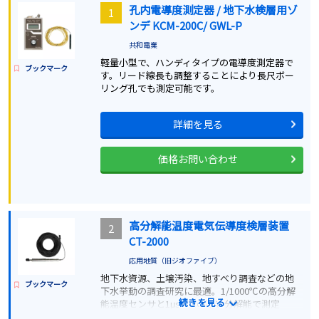
孔内電導度測定器 / 地下水検層用ゾ
1
ンデ KCM-200C/ GWL-P
共和電業
軽量小型で、ハンディタイプの電導度測定器で
ブックマーク
す。リード線長も調整することにより長尺ボー
リング孔でも測定可能です。
詳細を見る
価格お問い合わせ
高分解能温度電気伝導度検層装置
2
CT-2000
応用地質（旧ジオファイブ）
地下水資源、土壌汚染、地すべり調査などの地
ブックマーク
下水挙動の調査研究に最適。1/1000℃の高分解
続きを見る
能温度センサと1μs/cmの高い分解能で測定
1/1000℃の高分解能温度センサと1μs/cmの高分