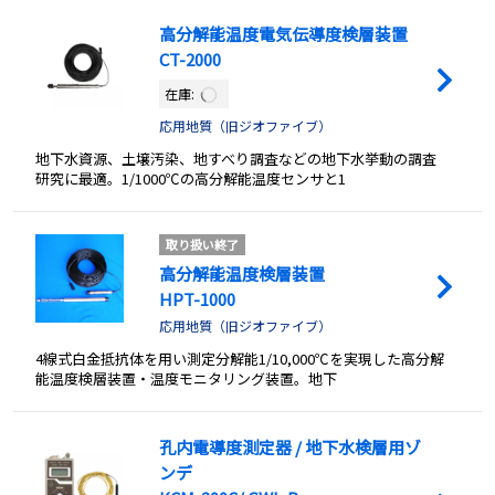
高分解能温度電気伝導度検層装置
CT-2000
在庫:
応用地質（旧ジオファイブ）
地下水資源、土壌汚染、地すべり調査などの地下水挙動の調査
研究に最適。1/1000℃の高分解能温度センサと1
取り扱い終了
高分解能温度検層装置
HPT-1000
応用地質（旧ジオファイブ）
4線式白金抵抗体を用い測定分解能1/10,000℃を実現した高分解
能温度検層装置・温度モニタリング装置。地下
孔内電導度測定器 / 地下水検層用ゾ
ンデ