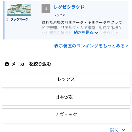
詳細を見る
レグゼクラウド
3
レックス
ブックマーク
見積もりする
離れた現場の計測データ・予測データをクラウ
ドで管理、リアルタイムで確認！対応する様々
続きを見る
な計測器を接続し、計測データをクラウド上に
集約。現場の作業環境の確認や安全管理に最適
です。
表示装置のランキングをもっとみる >
詳細を見る
メーカーを絞り込む
価格お問い合わせ
レックス
日本仮設
ナヴィック
開く