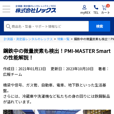
0
myREX
TEL
カート
計測器・測定器レンタルのレックス
>
特集一覧
>
鋼鉄中の微量炭素も検出！PMI-
鋼鉄中の微量炭素も検出！PMI-MASTER Smart
の性能解説！
作成日：
2021年01月13日
更新日：
2023年10月10日
著者：
広報チーム
橋梁や信号、ガス管、自動車、電車、地下鉄といった生活基
盤。
さらには、冷蔵庫や洗濯機など私たちの身の回りには鉄鋼製品
が溢れています。