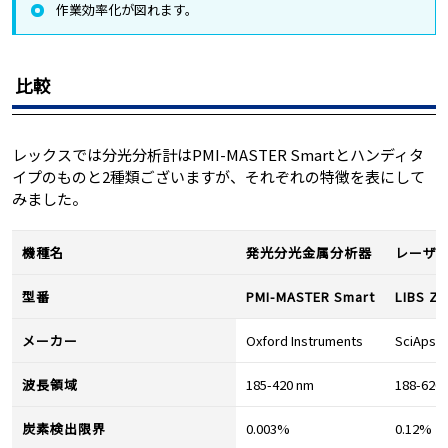
作業効率化が図れます。
比較
レックスでは分光分析計はPMI-MASTER Smartとハンディタ
イプのものと2種類ございますが、それぞれの特徴を表にして
みました。
機種名
発光分光金属分析器
レーザ
型番
PMI-MASTER Smart
LIBS Z2
メーカー
Oxford Instruments
SciAps
波長領域
185-420 nm
188-620
炭素検出限界
0.003%
0.12%