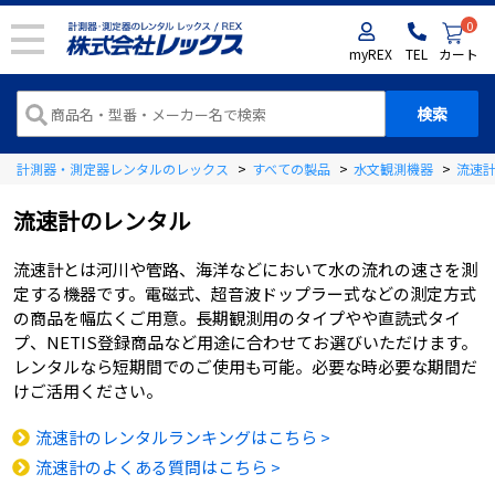
0
myREX
TEL
カート
計測器・測定器レンタルのレックス
>
すべての製品
>
水文観測機器
>
流速
流速計
のレンタル
流速計とは河川や管路、海洋などにおいて水の流れの速さを測
定する機器です。電磁式、超音波ドップラー式などの測定方式
の商品を幅広くご用意。長期観測用のタイプやや直読式タイ
プ、NETIS登録商品など用途に合わせてお選びいただけます。
レンタルなら短期間でのご使用も可能。必要な時必要な期間だ
けご活用ください。
流速計のレンタルランキングはこちら >
流速計のよくある質問はこちら >