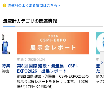
流速計のよくある質問はこちら >
流速計カテゴリの関連情報
更新：
2026.06.24
更新
器特集
第8回 国際 建設・測量展 CSPI-
豊富
EXPO2026 出展レポート
たの
人気機
第8回 国際 建設・測量展 CSPI-EXPO2026の
耐久性
展示会出展レポートをお届けします。（2026
ック
年6月17日～20日開催）