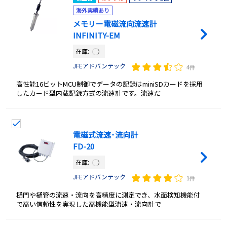
海外実績あり
メモリー電磁流向流速計
INFINITY-EM
在庫:
JFEアドバンテック
4件
高性能16ビットMCU制御でデータの記録はminiSDカードを採用
したカード型内蔵記録方式の流速計です。流速だ
電磁式流速･流向計
FD-20
在庫:
JFEアドバンテック
1件
樋門や樋管の流速・流向を高精度に測定でき、水面検知機能付
で高い信頼性を実現した高機能型流速・流向計で