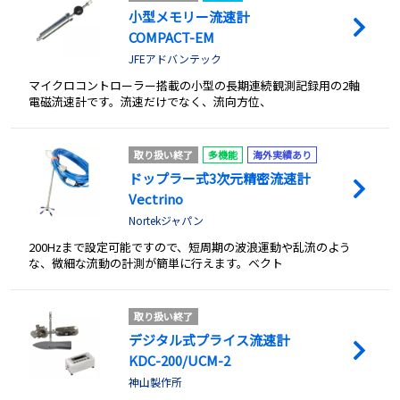
小型メモリー流速計
COMPACT-EM
JFEアドバンテック
マイクロコントローラー搭載の小型の長期連続観測記録用の2軸
電磁流速計です。流速だけでなく、流向方位、
取り扱い終了
多機能
海外実績あり
ドップラー式3次元精密流速計
Vectrino
Nortekジャパン
200Hzまで設定可能ですので、短周期の波浪運動や乱流のよう
な、微細な流動の計測が簡単に行えます。ベクト
取り扱い終了
デジタル式プライス流速計
KDC-200/UCM-2
神山製作所