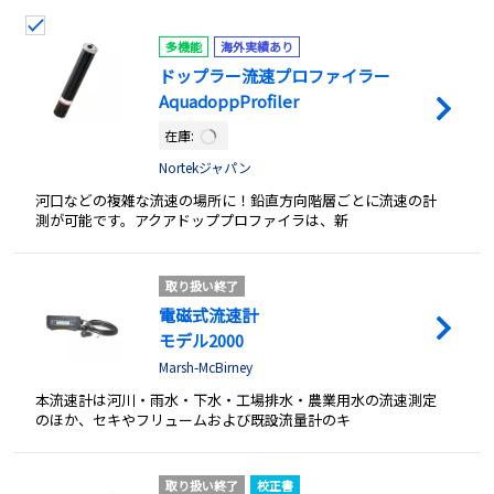
多機能
海外実績あり
ドップラー流速プロファイラー
AquadoppProfiler
在庫:
Nortekジャパン
河口などの複雑な流速の場所に！鉛直方向階層ごとに流速の計
測が可能です。アクアドッププロファイラは、新
取り扱い終了
電磁式流速計
モデル2000
Marsh-McBirney
本流速計は河川・雨水・下水・工場排水・農業用水の流速測定
のほか、セキやフリュームおよび既設流量計のキ
取り扱い終了
校正書