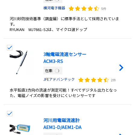
横河電子機器
5件
河川砂防技術基準（調査編）に標準手法として採用されていま
す。
RYUKAN WJ7661-S2は、マイクロ波ドップ
3軸電磁流速センサー
ACM3-RS
在庫:
JFEアドバンテック
2件
水平鉛直3方向の流速が測定可能！すべてデジタル出力となっ
た、電磁ノイズの影響を受けにくいセンサーです
河川用電磁流速計
AEM1-D/AEM1-DA