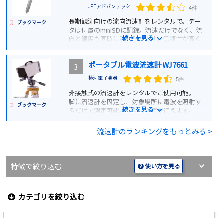
JFEアドバンテック
4件
長期観測向けの流向流速計をレンタルで。デー
ブックマーク
タは付属のminiSDに記録。流速だけでなく、流
続きを見る
向と温度も同時に計測可能です。信頼性が高く
過酷な環境下でも長期間ご使用いただけます。
ポータブル電波流速計 WJ7661
3
詳細を見る
横河電子機器
5件
非接触式の流速計をレンタルでご使用可能。三
見積もりする
脚に流速計を固定し、対象場所に電波を照射す
ブックマーク
続きを見る
るだけで測定可能。安全に測定が行えます。
NETIS取得済み商品です。
流速計のランキングをもっとみる >
詳細を見る
特徴で絞り込む
使い方を見る
見積もりする
カテゴリを絞り込む