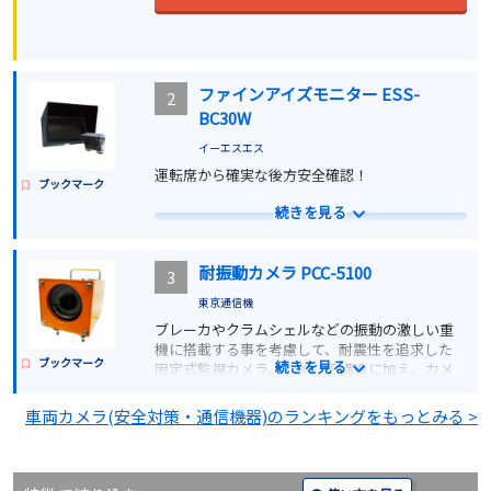
ファインアイズモニター ESS-
2
BC30W
イーエスエス
運転席から確実な後方安全確認！
ブックマーク
続きを見る
詳細を見る
耐振動カメラ PCC-5100
3
見積もりする
東京通信機
ブレーカやクラムシェルなどの振動の激しい重
機に搭載する事を考慮して、耐震性を追求した
ブックマーク
続きを見る
固定式監視カメラ。特殊防振構造に加え、カメ
ラ本体は完全防水構造。38万画素CCDカメラ・
最大44倍ズームレンズを搭載した特殊防振構造
車両カメラ(安全対策・通信機器)のランキングをもっとみる >
の耐振動性監視カメラシステムで、デジタル処
理により制御が可能です。