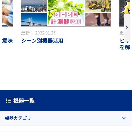
更新：
2022.01.25
更新
に意味
シーン別機器活用
ヒヤ
も
を解
機器一覧
機器カテゴリ