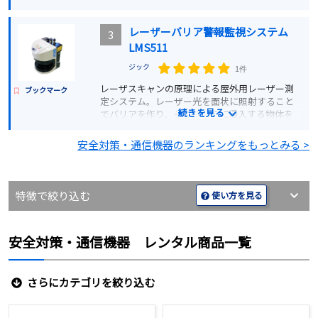
やイベント会場などでのスムーズな情報共有を
サポートします。
レーザーバリア警報監視システム
3
LMS511
詳細を見る
ジック
1件
レーザスキャンの原理による屋外用レーザー測
価格お問い合わせ
ブックマーク
定システム。レーザー光を面状に照射すること
続きを見る
でバリアを作り、そのバリアに侵入する物体を
検知してオペレーターへ警報通知を行うシステ
ムです。クレーン作業時の接触、衝突防止や上空
安全対策・通信機器のランキングをもっとみる >
エリア監視などに最適です。
詳細を見る
特徴で絞り込む
使い方を見る
価格お問い合わせ
安全対策・通信機器 レンタル商品一覧
さらにカテゴリを絞り込む