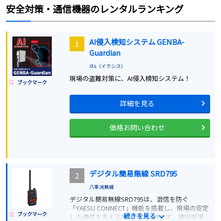
安全対策・通信機器
のレンタルランキング
AI侵入検知システム GENBA-
1
Guardian
iXs（イクシス）
現場の盗難対策に、AI侵入検知システム！
ブックマーク
詳細を見る
価格お問い合わせ
デジタル簡易無線 SRD795
2
八重洲無線
デジタル簡易無線SRD795は、混信を防ぐ
「YAESU CONNECT」機能を搭載し、現場の安定
ブックマーク
続きを見る
した通信を支える業務用無線機です。建設現場