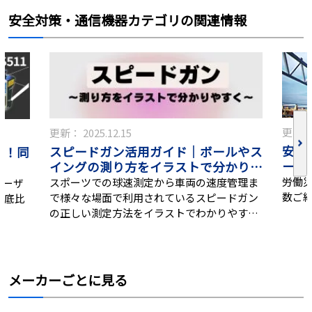
安全対策・通信機器カテゴリの関連情報
更新
更新：
2025.12.15
安全
スピードガン活用ガイド｜ボールやス
比較！同
ーン
イングの測り方をイラストで分かりや
？
すく
労働
スポーツでの球速測定から車両の速度管理ま
レーザ
数ご
で様々な場面で利用されているスピードガン
徹底比
の正しい測定方法をイラストでわかりやすく
解説します
メーカーごとに見る