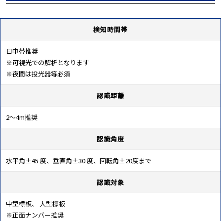
検知時間帯
日中帯推奨
※可視光での解析となります
※夜間は投光器等必須
認識距離
2～4m推奨
認識角度
水平角±45 度、垂直角±30 度、回転角±20度まで
認識対象
中型標板、 大型標板
※正面ナンバー推奨