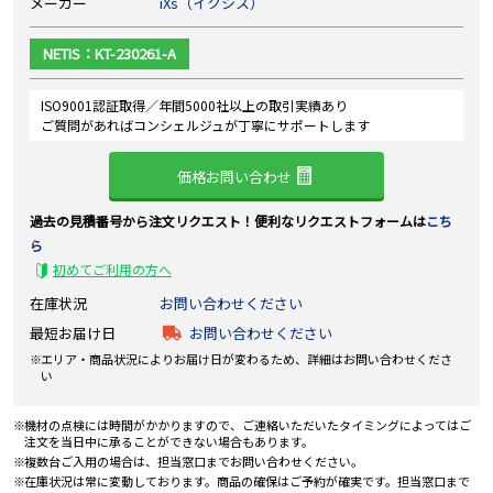
メーカー
iXs（イクシス）
NETIS：KT-230261-A
ISO9001認証取得／年間5000社以上の取引実績あり
ご質問があればコンシェルジュが丁寧にサポートします
価格お問い合わせ
過去の見積番号から注文リクエスト！便利なリクエストフォームは
こち
ら
初めてご利用の方へ
在庫状況
お問い合わせください
最短お届け日
お問い合わせください
エリア・商品状況によりお届け日が変わるため、詳細はお問い合わせくださ
い
機材の点検には時間がかかりますので、ご連絡いただいたタイミングによってはご
注文を当日中に承ることができない場合もあります。
複数台ご入用の場合は、担当窓口までお問い合わせください。
在庫状況は常に変動しております。商品の確保はご予約が確実です。担当窓口まで