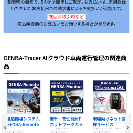
GENBA-Tracer AIクラウド車両運行管理の関連商
品
遠隔臨場システム
簡単・高性能IoT
現場向けネット回
GENBA-Remote
ネットワークカメ
線サービス
ラ GENBA-
GENBA-Net5G