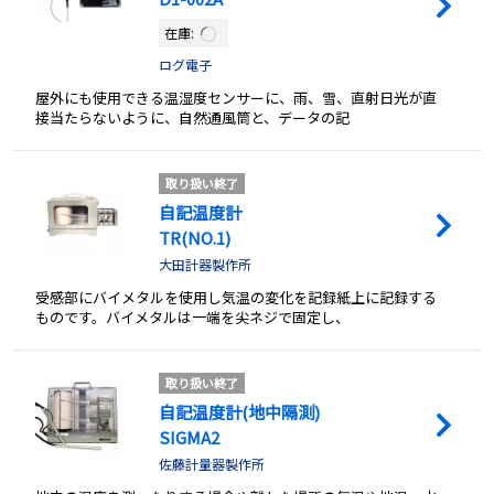
在庫:
ログ電子
屋外にも使用できる温湿度センサーに、雨、雪、直射日光が直
接当たらないように、自然通風筒と、データの記
取り扱い終了
自記温度計
TR(NO.1)
大田計器製作所
受感部にバイメタルを使用し気温の変化を記録紙上に記録する
ものです。バイメタルは一端を尖ネジで固定し、
取り扱い終了
自記温度計(地中隔測)
SIGMA2
佐藤計量器製作所