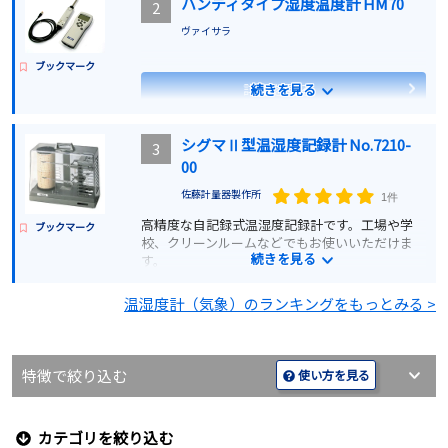
ハンディタイプ湿度温度計 HM70
2
ヴァイサラ
ブックマーク
詳細を見る
続きを見る
見積もりする
シグマⅡ型温湿度記録計 No.7210-
3
00
佐藤計量器製作所
1件
高精度な自記録式温湿度記録計です。工場や学
ブックマーク
校、クリーンルームなどでもお使いいただけま
続きを見る
す。
温湿度計（気象）のランキングをもっとみる >
詳細を見る
見積もりする
特徴で絞り込む
使い方を見る
カテゴリを絞り込む