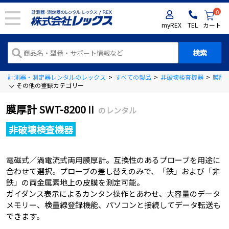
0
myREX
TEL
カート
計測器・測定器レンタルのレックス
>
すべての製品
>
非破壊検査機器
>
膜厚
その他の登録カテゴリー
膜厚計 SWT-8200Ⅱ
のレンタル
非破壊検査機器
電磁式／渦電流式両用膜厚計。互換性のあるプローブを用途に
合わせて選択。プローブの差し替えのみで、「鉄」および「非
鉄」の両金属素地上の皮膜を測定可能。
ガイダンス表示によるカンタン操作とあわせ、大容量のデータ
メモリー、検量線登録機能、パソコンと接続してデータ転送も
できます。