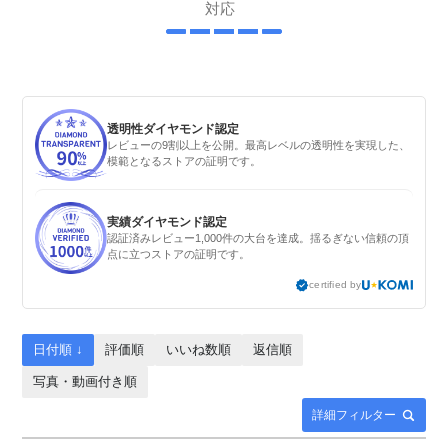
対応
透明性ダイヤモンド認定
レビューの9割以上を公開。最高レベルの透明性を実現した、
模範となるストアの証明です。
実績ダイヤモンド認定
認証済みレビュー1,000件の大台を達成。揺るぎない信頼の頂
点に立つストアの証明です。
certified by
日付順 ↓
評価順
いいね数順
返信順
写真・動画付き順
詳細フィルター