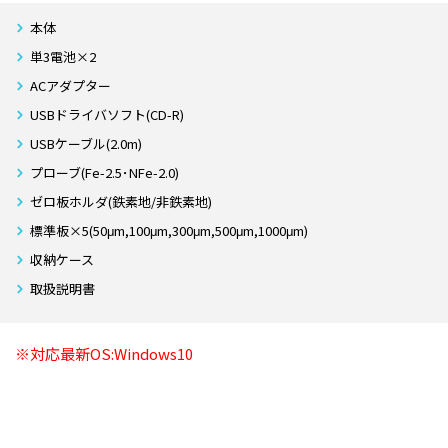
本体
単3電池×2
ACアダプター
USBドライバソフト(CD-R)
USBケーブル(2.0m)
プローブ(Fe-2.5･NFe-2.0)
ゼロ板ホルダ(鉄素地/非鉄素地)
標準板×5(50μm,100μm,300μm,500μm,1000μm)
収納ケース
取扱説明書
※対応最新OS:Windows10