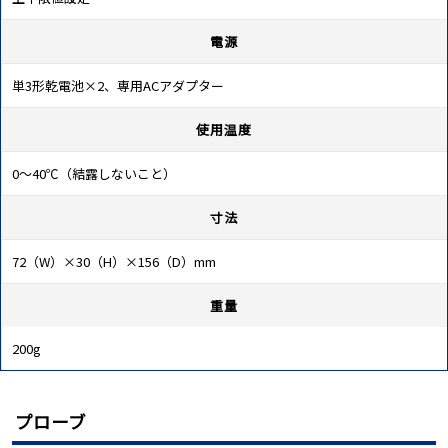
電源
単3形乾電池×2、専用ACアダプター
使用温度
0～40℃（結露しないこと）
寸法
72（W）×30（H）×156（D）mm
重量
200g
プローブ