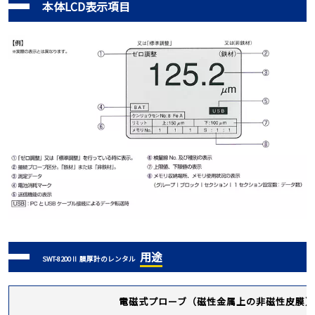
本体LCD表示項目
用途
SWT-8200Ⅱ 膜厚計のレンタル
電磁式プローブ（磁性金属上の非磁性皮膜）