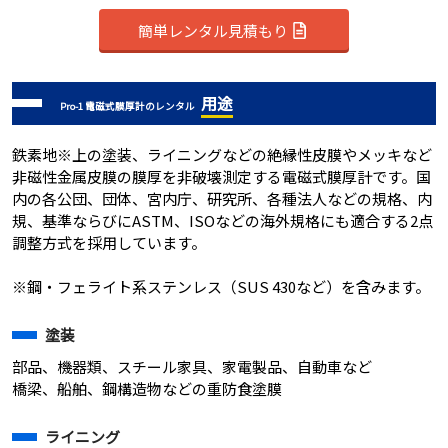
簡単レンタル見積もり
用途
Pro-1 電磁式膜厚計のレンタル
鉄素地※上の塗装、ライニングなどの絶縁性皮膜やメッキなど
非磁性金属皮膜の膜厚を非破壊測定する電磁式膜厚計です。国
内の各公団、団体、宮内庁、研究所、各種法人などの規格、内
規、基準ならびにASTM、ISOなどの海外規格にも適合する2点
調整方式を採用しています。
※鋼・フェライト系ステンレス（SUS 430など）を含みます。
塗装
部品、機器類、スチール家具、家電製品、自動車など
橋梁、船舶、鋼構造物などの重防食塗膜
ライニング