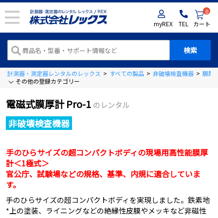
0
myREX
TEL
カート
計測器・測定器レンタルのレックス
>
すべての製品
>
非破壊検査機器
>
膜厚
その他の登録カテゴリー
電磁式膜厚計 Pro-1
のレンタル
非破壊検査機器
手のひらサイズの超コンパクトボディの現場用高性能膜厚
計＜1極式＞
官公庁、試験場などの規格、基準、内規に適合していま
す。
手のひらサイズの超コンパクトボディを実現しました。鉄素地
*上の塗装、ライニングなどの絶縁性皮膜やメッキなど非磁性