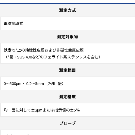
測定方式
電磁誘導式
測定対象物
鉄素地*上の絶縁性皮膜および非磁性金属皮膜
（*鋼・SUS 430などのフェライト系ステンレスを含む）
測定範囲
0～500μm・ 0.2～5mm（2列目盛）
測定精度
均一面に対して±2μmまたは指示値の±5％
プローブ