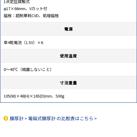
1点定圧接触式
φ17×66mm、Vカット付
磁極：超耐摩耗CVD、処理磁極
電源
単4乾電池（1.5V）×6
使用温度
0～40℃（結露しないこと）
寸法重量
105(W)×48(H)×165(D)mm、500g
膜厚計
>
電磁式膜厚計
の比較表はこちら >