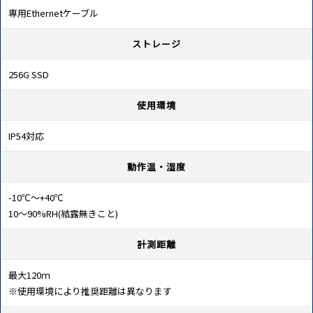
専用Ethernetケーブル
ストレージ
256G SSD
使用環境
IP54対応
動作温・湿度
-10℃～+40℃
10～90%RH(結露無きこと)
計測距離
最大120ｍ
※使用環境により推奨距離は異なります