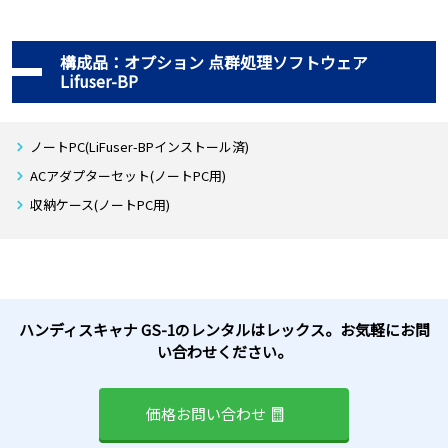
LiBase GNSS受信機(バッテリー×2内蔵)
LP1(GreenValleyインストール済)
構成品：オプション 点群処理ソフトウェア
Lifuser-BP
7ピン-USBケーブル(LiBase - ノートPC用)
USBケーブル(LP1用)
ACアダプタ×2(LiBase・LP1用)
ノートPC(LiFuser-BPインストール済)
LP1取付用アタッチメント
ACアダプターセット(ノートPC用)
GPSアンテナアダプター
収納ケース(ノートPC用)
ベース延長ポール
アルミ板
収納ケース(LiBase・LP1用)
ハンディスキャナ GS-1のレンタルはレックス。お気軽にお問
い合わせください。
価格お問い合わせ