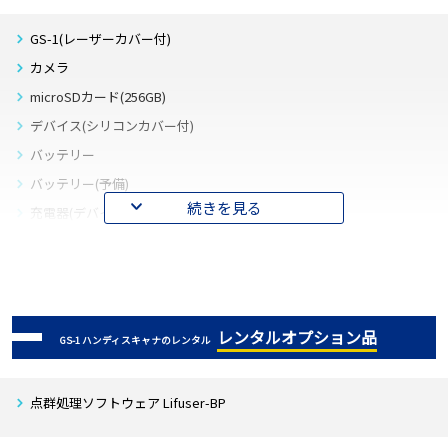
GS-1(レーザーカバー付)
カメラ
microSDカード(256GB)
デバイス(シリコンカバー付)
バッテリー
バッテリー(予備)
続きを見る
充電器(デバイスバッテリー用)
接続ケーブル(GS-1・カメラ - デバイス用)
USBケーブル(カメラ - ノートPC用)
LANケーブル(デバイス - ノートPC用)
ストラップ
レンタルオプション品
GS-1 ハンディスキャナのレンタル
取扱説明書
取扱説明書(FAQ)
点群処理ソフトウェア Lifuser-BP
取扱説明書(簡易)
収納ケース(GS-1用)