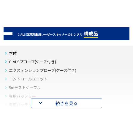
構成品
C-ALS 空洞測量用レーザースキャナーのレンタル
本体
C-ALSプローブ(ケース付き)
エクステンションプローブ(ケース付き)
コントロールユニット
5mテストケーブル
専用バッテリー
続きを見る
専用バッテリー接続用ケーブル
専用バッテリー用充電器
12V汎用バッテリー接続用ワニ口ケーブル×2
コントロールユニット用ACアダプタ