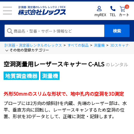
0
myREX
TEL
カート
計測器・測定器レンタルのレックス
>
すべての製品
>
測量機
>
3Dスキャナー
その他の登録カテゴリー
空洞測量用レーザースキャナー C-ALS
のレンタル
地質調査機器
測量機
外形50mmのスリムな形状で、地中孔内の空洞を3D測定
プローブには2方向の傾斜計を内蔵、先端のレーザー部は、水
平、垂直方向に回転し、レーザースキャンするため空洞の位
置、形状を3Dデータとして、正確に測定・記録します。