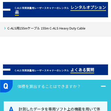
イーサネットデータケーブル
レンタルオプション
C-ALS 空洞測量用レーザースキャナーのレンタル
品
運搬用ケース
取扱説明書
ソフトウェア(USBメモリ)
C-ALS用155mケーブル 155m C-ALS Heavy Duty Cable
50mロッドセット一式
55mケーブル(ドラム)
計測補助装置
ノートPC
よくある質問
C-ALS 空洞測量用レーザースキャナーのレンタル
※対応最新OS:WindowsXP
体積を算出することはできますか？
A
計測したデータを専用ソフト上の機能を用いて体