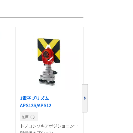
1素子プリズム
１素子精密プリズム
APS12S/APS12
在庫:
在庫:
トプコンソキアポジショニングジャパン
ライカジオシステ
測量機オプション
測量機オプション