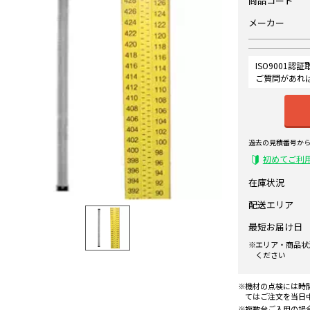
商品コード
メーカー
ISO9001
ご質問があれ
過去の見積番号か
初めてご利
在庫状況
配送エリア
最短お届け日
エリア・商品状
ください
機材の点検には時
てはご注文を当日
複数台ご入用の場