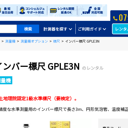
07
レンタ
計測器を探す
ご利用ガイド
>
測量機
>
測量機オプション
>
標尺
>
インバー標尺 GPLE3N
インバー標尺 GPLE3N
のレンタル
測量機
土地理院認定1級水準標尺（要検定）。
精度な水準測量用のインバー標尺で長さ3m、円形気泡管、温度補正