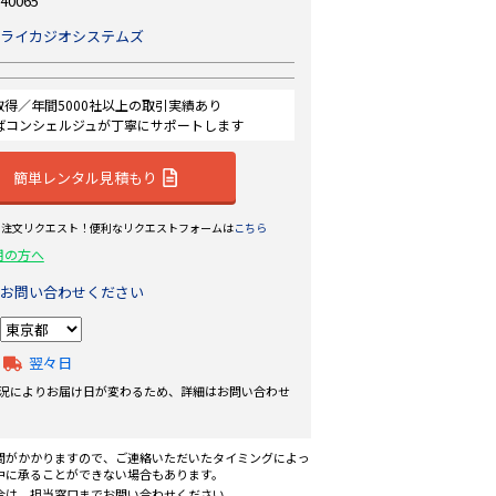
40065
ライカジオシステムズ
認証取得／年間5000社以上の取引実績あり
ばコンシェルジュが丁寧にサポートします
簡単レンタル見積もり
ら注文リクエスト！便利なリクエストフォームは
こちら
用の方へ
お問い合わせください
翌々日
況によりお届け日が変わるため、詳細はお問い合わせ
間がかかりますので、ご連絡いただいたタイミングによっ
中に承ることができない場合もあります。
合は、担当窓口までお問い合わせください。