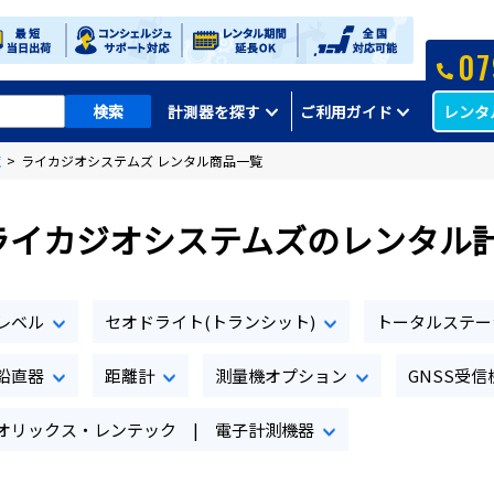
07
レンタ
計測器を探す
ご利用ガイド
覧
>
ライカジオシステムズ レンタル商品一覧
ライカジオシステムズのレンタル
レベル
セオドライト(トランシット)
トータルステー
鉛直器
距離計
測量機オプション
GNSS受信
オリックス・レンテック | 電子計測機器