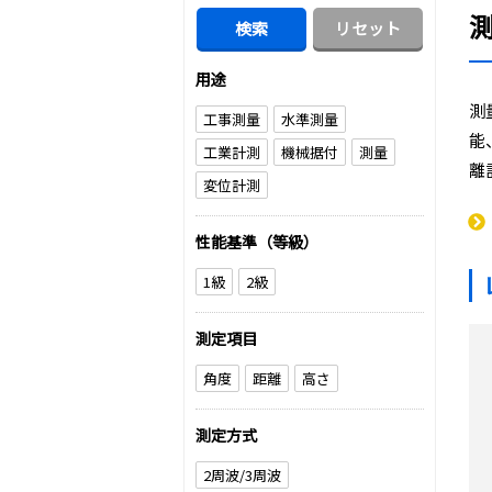
用途
測
工事測量
水準測量
能
工業計測
機械据付
測量
離
変位計測
性能基準（等級）
1級
2級
測定項目
角度
距離
高さ
測定方式
2周波/3周波