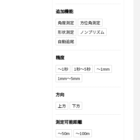
追加機能
角度測定
方位角測定
形状測定
ノンプリズム
自動追尾
精度
～1秒
1秒～5秒
～1mm
1mm～5mm
方向
上方
下方
測定可能距離
～50m
～100m