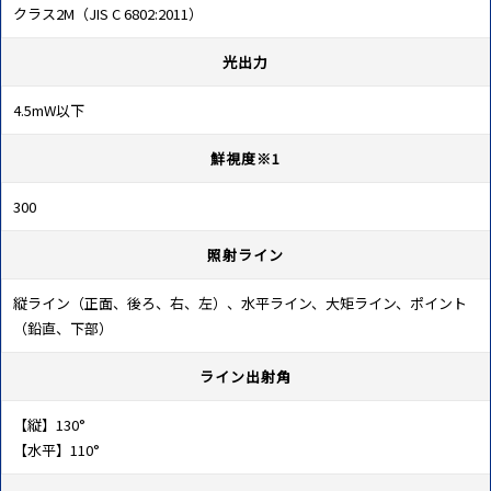
クラス2M（JIS C 6802:2011）
光出力
4.5mW以下
鮮視度※1
300
照射ライン
縦ライン（正面、後ろ、右、左）、水平ライン、大矩ライン、ポイント
（鉛直、下部）
ライン出射角
【縦】130°
【水平】110°