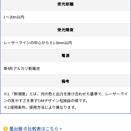
受光距離
1～20m以内
受光精度
レーザーラインの中心から±1.0mm以内
電源
単4形アルカリ乾電池
備考
※1.「鮮視度」とは、光の色と出力を掛け合わせた基準で、レーザーライ
ンの見やすさを表すTJMデザイン社独自の値です。
※2.使用条件。使用方法により異なります。
墨出器
の比較表はこちら >