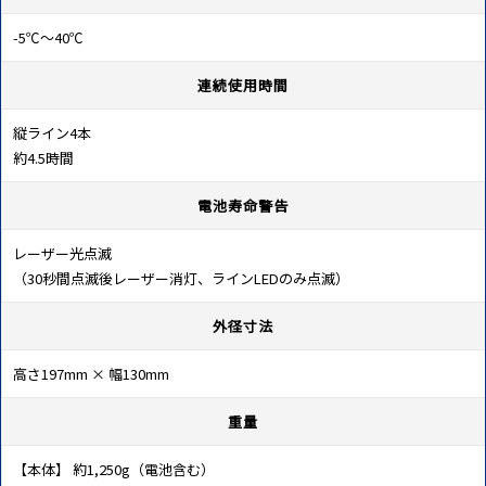
-5℃～40℃
連続使用時間
縦ライン4本
約4.5時間
電池寿命警告
レーザー光点滅
（30秒間点滅後レーザー消灯、ラインLEDのみ点滅）
外径寸法
高さ197mm × 幅130mm
重量
【本体】 約1,250g（電池含む）