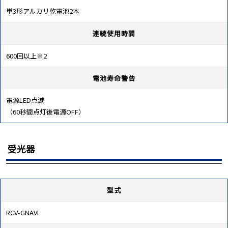
単3形アルカリ乾電池2本
連続使用時間
600回以上※2
電池寿命警告
電源LED点滅
（60秒間点灯後電源OFF）
受光器
型式
RCV-GNAVI