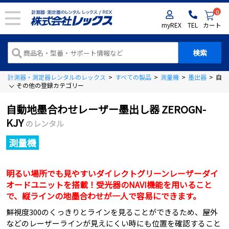
0
myREX
TEL
カート
計測器・測定器レンタルのレックス
>
すべての製品
>
測量機
>
墨出器
>
自動
その他の登録カテゴリー
自動地墨合わせレーザー墨出し器 ZEROGN-
KJY
のレンタル
測量機
明るい場所でも見やすいダイレクトグリーンレーザーダイ
オードユニットを搭載！受光器のNAVI機能を用いること
で、縦ラインの地墨合わせが一人で容易にできます。
鮮視度300のくっきりとラインを見ることができるため、屋外
などのレーザーラインが見えにくい時にも位置を確認すること