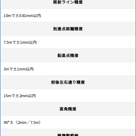
照射ライン精度
10mで±0.81mm以内
到達点距離精度
7.5mで±1mm以内
鉛直点精度
3mで±1mm以内
前後左右通り精度
15mで±2mm以内
直角精度
90°±（2mm／7.5m）
微調整範囲