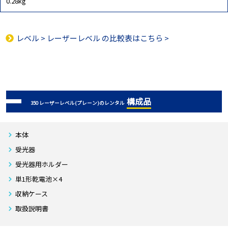
0.28kg
レベル
>
レーザーレベル
の比較表はこちら >
構成品
350 レーザーレベル(プレーン)のレンタル
本体
受光器
受光器用ホルダー
単1形乾電池×4
収納ケース
取扱説明書