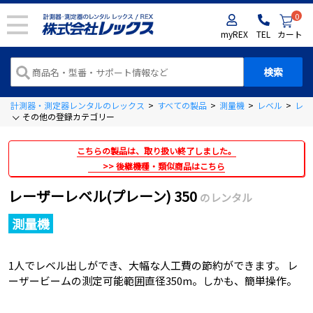
0
myREX
TEL
カート
計測器・測定器レンタルのレックス
>
すべての製品
>
測量機
>
レベル
>
レー
その他の登録カテゴリー
こちらの製品は、取り扱い終了しました。
後継機種・類似商品はこちら
レーザーレベル(プレーン) 350
のレンタル
測量機
1人でレベル出しができ、大幅な人工費の節約ができます。 レ
ーザービームの測定可能範囲直径350m。しかも、簡単操作。