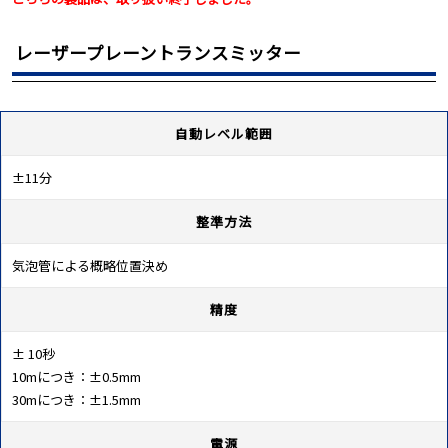
レーザープレーントランスミッター
自動レベル範囲
±11分
整準方法
気泡管による概略位置決め
精度
± 10秒
10mにつき：±0.5mm
30mにつき：±1.5mm
電源