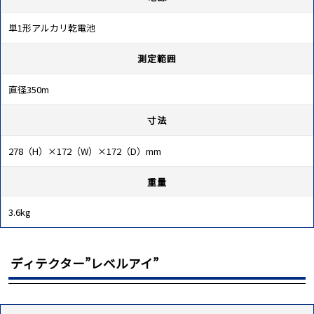
単1形アルカリ乾電池
測定範囲
直径350m
寸法
278（H）×172（W）×172（D）mm
重量
3.6kg
ディテクター”レベルアイ”