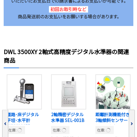
DWL 3500XY 2軸式高精度デジタル水準器の関連
商品
道路･床デジタル
2軸精密デジタル
距離計測機能付き
平坦･水平計
水準器 SEL-001B
3軸傾斜センサー
AXIOM 1155
システム *
在庫:
在庫:
在庫: