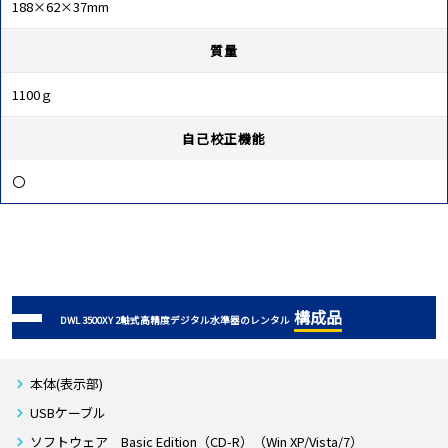
188×62×37mm
質量
1100ｇ
自己校正機能
〇
構成品
DWL 3500XY 2軸式高精度デジタル水準器のレンタル
本体(表示部)
USBケーブル
ソフトウェア Basic Edition（CD-R）（Win XP/Vista/7）