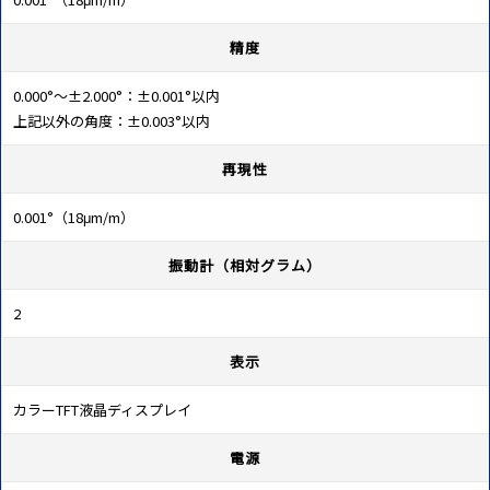
精度
0.000°～±2.000°：±0.001°以内
上記以外の角度：±0.003°以内
再現性
0.001°（18μm/m）
振動計（相対グラム）
2
表示
カラーTFT液晶ディスプレイ
電源