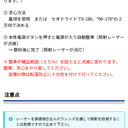
ります。）
② 求心方法
垂球を使用 または セオドライトで0-180、°90ｰ270°の２
方向で決める
③ 本体電源ボタンを押すと電源が入り自動整準（照射レーザー
が点滅）
→ 数秒後に完了（照射レーザーが点灯）
※ 整準が補正範囲（±５％）を超えると点滅に変わります。
整準、求心をやり直してください。
設置の際は転落防止に十分気を付けて行ってください。
注意点
レーザーを直接覗き込んだりレンズを通して照射を目視するこ
とは危険ですので止めて下さい。