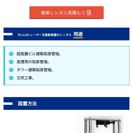
簡単レンタル見積もり
用途
FG-LL32+ レーザー天底鉛直器のレンタル
超高層ビル建築鉛直管理。
高煙突の鉛直管理。
タワー建築鉛直管理。
立坑工事。
設置方法