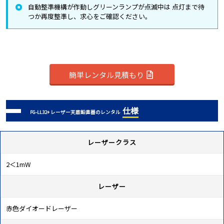
自動整準機構が作動しグリーンランプが点滅中は 点灯まで待
つか再度整準し、求心をご確認ください。
簡単レンタル見積もり
仕様
FG-LL32+ レーザー天底鉛直器のレンタル
レーザークラス
2＜1mW
レーザー
赤色ダイオードレーザー