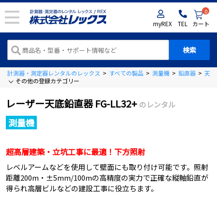
0
myREX
TEL
カート
計測器・測定器レンタルのレックス
>
すべての製品
>
測量機
>
鉛直器
>
天底
その他の登録カテゴリー
レーザー天底鉛直器 FG-LL32+
のレンタル
測量機
超高層建築・立坑工事に最適！下方照射
レベルアームなどを使用して壁面にも取り付け可能です。照射
距離200m・±5mm/100mの高精度の実力で正確な縦軸鉛直が
得られ高層ビルなどの建設工事に役立ちます。