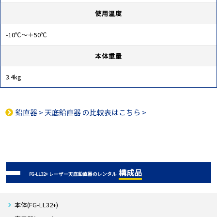
使用温度
-10℃～＋50℃
本体重量
3.4kg
鉛直器
>
天底鉛直器
の比較表はこちら >
構成品
FG-LL32+ レーザー天底鉛直器のレンタル
本体(FG-LL32+)