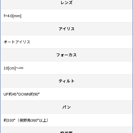
レンズ
f=4.0[mm]
アイリス
オートアイリス
フォーカス
10[cm]～∞
ティルト
UP約45°DOWN約90°
パン
約330°（視野角360°以上）