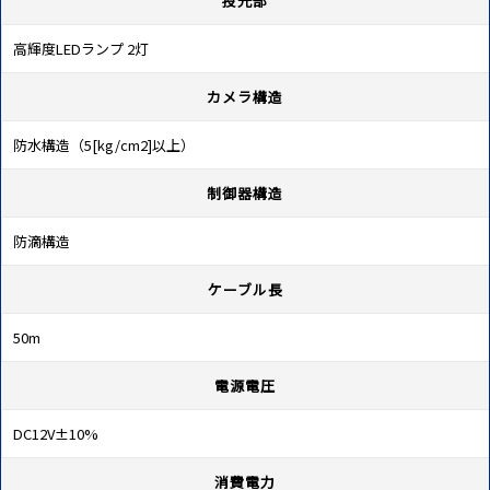
投光部
高輝度LEDランプ 2灯
カメラ構造
防水構造（5[kg/cm2]以上）
制御器構造
防滴構造
ケーブル長
50m
電源電圧
DC12V±10%
消費電力