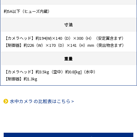
約5A以下（ヒューズ内蔵）
寸法
【カメラヘッド】約194(W)×140（D）×300（H）（安定翼含まず）
【制御器】約226（W）×170（D）×141（H）mm（突出物含まず）
重量
【カメラヘッド】約3.5kg（空中）約0.8[kg]（水中）
【制御器】約1.3kg
水中カメラ
の比較表はこちら >