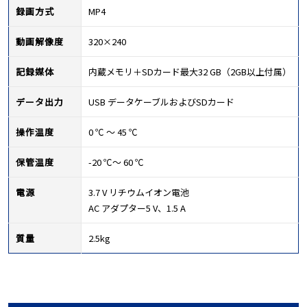
録画方式
MP4
動画解像度
320×240
記録媒体
内蔵メモリ＋SDカード最大32 GB（2GB以上付属）
データ出力
USB データケーブルおよびSDカード
操作温度
0 ℃ ～ 45 ℃
保管温度
-20 ℃～ 60 ℃
電源
3.7 V リチウムイオン電池
AC アダプター5 V、1.5 A
質量
2.5kg