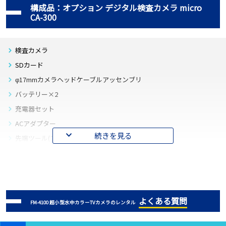
構成品：オプション デジタル検査カメラ micro
CA-300
検査カメラ
SDカード
φ17mmカメラヘッドケーブルアッセンブリ
バッテリー×2
充電器セット
ACアダプター
続きを見る
先端ツール(フック)
先端ツール(マグネット)
先端ツール(ミラー)
USBケーブル
RCAケーブル
よくある質問
FM-4100 超小型水中カラーTVカメラのレンタル
CAT付デジタルアダプター
取扱説明書