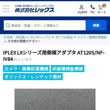
0
myREX
TEL
カート
計測器・測定器レンタルのレックス
>
すべての製品
>
カメラ・画像処理機器
>
その他の登録カテゴリー
IPLEX LXシリーズ用側視アダプタ AT120S/NF-
IV84
のレンタル
カメラ・画像処理機器
非破壊検査機器
オリックス・レンテック商材