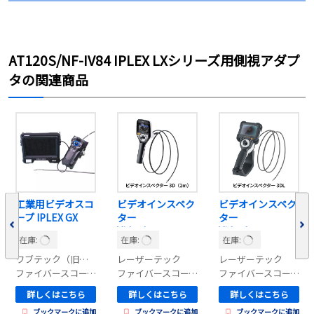
AT120S/NF-IV84 IPLEX LXシリーズ用側視アダプ
タの関連商品
工業用ビデオスコ
ビデオインスペク
ビデオインスペク
ープ IPLEX GX
ター
ター
VideoInspector
VideoInspector
在庫:
在庫:
在庫:
3D(2m/1m)
3DL/3DM/3DX
ワブテック（旧エビデント）
レーザーテック
レーザーテック
ファイバースコープ（カメラ）
ファイバースコープ（カメラ）
ファイバースコープ（カメラ）
詳しくはこちら
詳しくはこちら
詳しくはこちら
ブックマークに追加
ブックマークに追加
ブックマークに追加