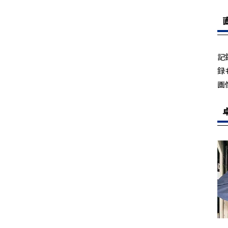
記
録
画