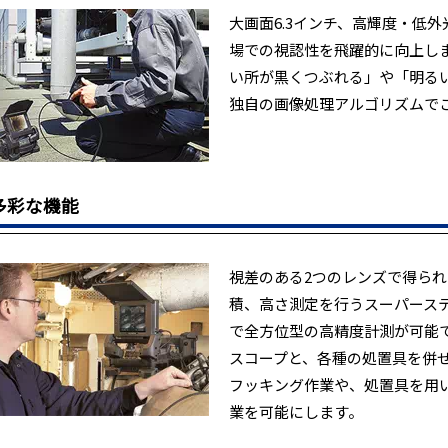
大画面6.3インチ、高輝度・低
場での視認性を飛躍的に向上し
い所が黒くつぶれる」や「明る
独自の画像処理アルゴリズムで
多彩な機能
視差のある2つのレンズで得ら
積、高さ測定を行うスーパース
で全方位型の高精度計測が可能で
スコープと、各種の処置具を併
フッキング作業や、処置具を用
業を可能にします。