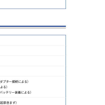
ACアダプター接続による）
による）
品バッテリー装着による）
（突起部含まず）