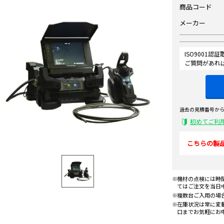
商品コード
メーカー
ISO9001
ご質問があれ
過去の見積番号か
初めてご利
こちらの製
機材の点検には時
てはご注文を当日
複数台ご入用の場
在庫状況は常に変
口までお気軽にお