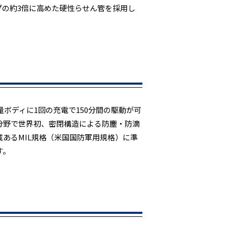
プの約3倍に高めた硬性らせん管を採用し
量ボディに1回の充電で150分間の駆動が可
分野で世界初、密閉構造による防塵・防滴
あるMIL規格（米国国防軍用規格）に準
す。