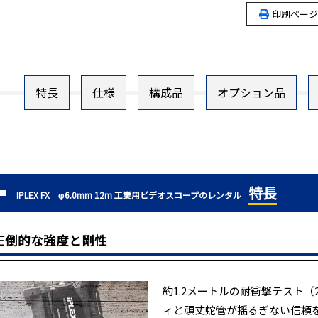
印刷ページ
特長
仕様
構成品
オプション品
特長
IPLEX FX φ6.0mm 12m 工業用ビデオスコープのレンタル
圧倒的な強度と剛性
約1.2メートルの耐衝撃テスト
ィと頑丈蛇管が揺るぎない信頼