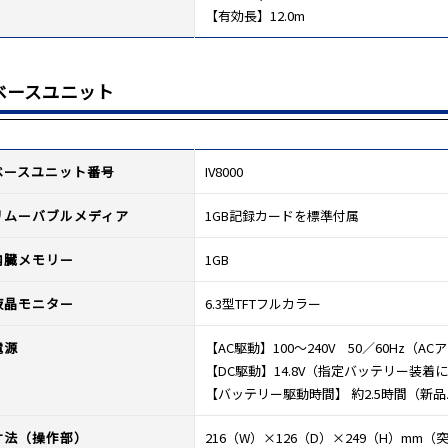
【有効長】12.0m
ベースユニット
ベースユニット番号
IV8000
リムーバブルメディア
1GB記録カードを標準付属
内臓メモリー
1GB
液晶モニター
6.3型TFTフルカラー
電源
【AC駆動】100～240V 50／60Hz（
【DC駆動】14.8V（指定バッテリー装着
【バッテリー駆動時間】 約2.5時間（新
寸法（操作部）
216（W）×126（D）×249（H）mm