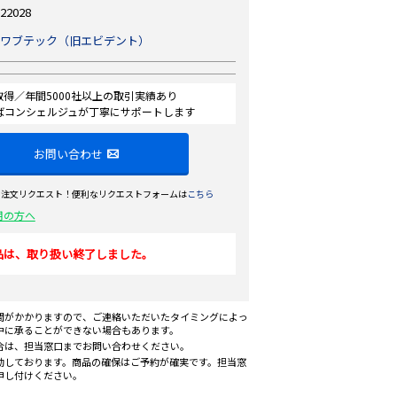
22028
ワブテック（旧エビデント）
認証取得／年間5000社以上の取引実績あり
ばコンシェルジュが丁寧にサポートします
お問い合わせ
ら注文リクエスト！便利なリクエストフォームは
こちら
用の方へ
品は、取り扱い終了しました。
間がかかりますので、ご連絡いただいたタイミングによっ
中に承ることができない場合もあります。
合は、担当窓口までお問い合わせください。
動しております。商品の確保はご予約が確実です。担当窓
申し付けください。