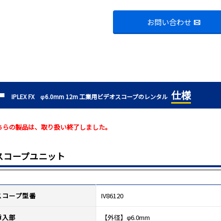
お問い合わせ
仕様
IPLEX FX φ6.0mm 12m 工業用ビデオスコープのレンタル
ちらの製品は、取り扱い終了しました。
スコープユニット
スコープ型番
IV86120
挿入部
【外径】φ6.0mm