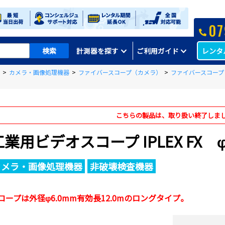
07
レンタ
計測器を探す
ご利用ガイド
>
カメラ・画像処理機器
>
ファイバースコープ（カメラ）
>
ファイバースコープ
こちらの製品は、取り扱い終了しま
工業用ビデオスコープ IPLEX FX φ
カメラ・画像処理機器
非破壊検査機器
コープは外径φ6.0mm有効長12.0mのロングタイプ。