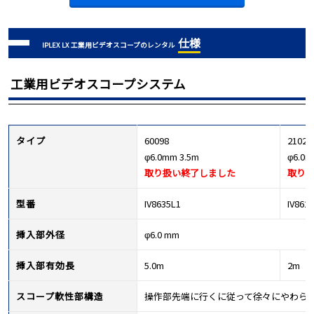
仕様
IPLEX LX 工業用ビデオスコープのレンタル
工業用ビデオスコープシステム
タイプ
60098
21029
φ6.0mm 3.5m
φ6.0m
取り扱い終了しました
取り
型番
IV8635L1
IV862
挿入部外径
φ6.0 mm
挿入部有効長
5.0m
2m
スコープ軟性部構造
操作部先端に行くに従って徐々にやわらかくなる