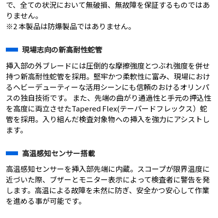
で、全ての状況において無破損、無故障を保証するものではあ
りません。
※2 本製品は防爆製品ではありません。
現場志向の新高耐性蛇管
挿入部の外ブレードには圧倒的な摩擦強度とつぶれ強度を併せ
持つ新高耐性蛇管を採用。堅牢かつ柔軟性に富み、現場におけ
るヘビーデューティーな活用シーンにも信頼のおけるオリンパ
スの独自技術です。 また、先端の曲がり通過性と手元の押込性
を高度に両立させたTapered Flex(テーパードフレックス）蛇
管を採用。入り組んだ検査対象物への挿入を強力にアシストし
ます。
高温感知センサー搭載
高温感知センサーを挿入部先端に内蔵。スコープが限界温度に
近づいた際、ブザーとモニター表示によって検査者に警告を発
します。高温による故障を未然に防ぎ、安全かつ安心して作業
を進める事が可能です。