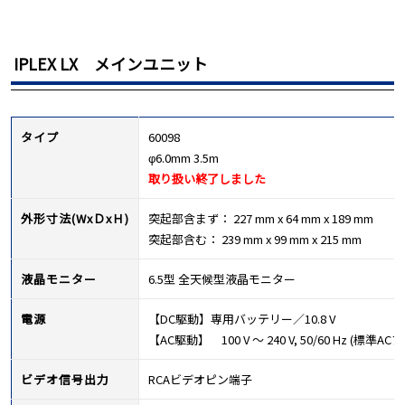
IPLEX LX メインユニット
タイプ
60098
φ6.0mm 3.5m
取り扱い終了しました
外形寸法(WxＤxＨ)
突起部含まず： 227 mm x 64 mm x 189 mm
突起部含む： 239 mm x 99 mm x 215 mm
液晶モニター
6.5型 全天候型液晶モニター
電源
【DC駆動】専用バッテリー／10.8 V
【AC駆動】 100 V ～ 240 V, 50/60 Hz (標
ビデオ信号出力
RCAビデオピン端子