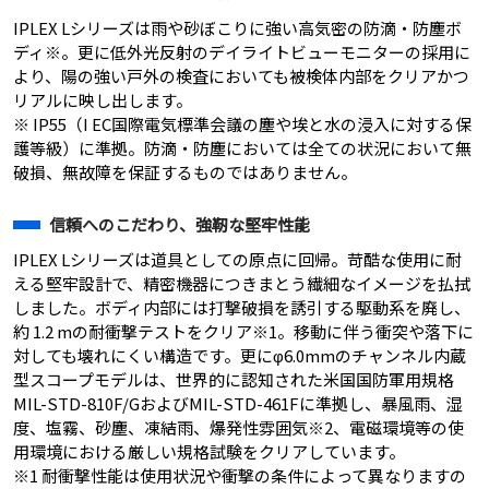
IPLEX Lシリーズは雨や砂ぼこりに強い高気密の防滴・防塵ボ
ディ※。更に低外光反射のデイライトビューモニターの採用に
より、陽の強い戸外の検査においても被検体内部をクリアかつ
リアルに映し出します。
※ IP55（I EC国際電気標準会議の塵や埃と水の浸入に対する保
護等級）に準拠。防滴・防塵においては全ての状況において無
破損、無故障を保証するものではありません。
信頼へのこだわり、強靭な堅牢性能
IPLEX Lシリーズは道具としての原点に回帰。苛酷な使用に耐
える堅牢設計で、精密機器につきまとう繊細なイメージを払拭
しました。ボディ内部には打撃破損を誘引する駆動系を廃し、
約 1.2 mの耐衝撃テストをクリア※1。移動に伴う衝突や落下に
対しても壊れにくい構造です。更にφ6.0mmのチャンネル内蔵
型スコープモデルは、世界的に認知された米国国防軍用規格
MIL-STD-810F/GおよびMIL-STD-461Fに準拠し、暴風雨、湿
度、塩霧、砂塵、凍結雨、爆発性雰囲気※2、電磁環境等の使
用環境における厳しい規格試験をクリアしています。
※1 耐衝撃性能は使用状況や衝撃の条件によって異なりますの