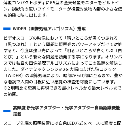
薄型コンパクトボディに6.5型の全天候型モニターをビルトイ
ン。視野角の広いワイドモニターが検査対象物内部の小さな傷
も的確に映し出します。
WiDER（画像処理アルゴリズム）搭載
ビデオスコープの映像において「暗いところが黒くつぶれる
（黒つぶれ）」という問題に照明光のパワーアップだけで対処
すると、今度は強い光によって「明るいところが白くとぶ（白
とび）」という新たな問題を誘発する事になります。オリンパ
スでは独自の画像処理アルゴリズムによってこの難題を解決し
ました。ダイナミックレンジ※2を大幅に広げた独ロジック
（WiDER）の演算処理により、暗部から明部に至るまで、豊か
な階調で人間の目視に近い感覚の検査を可能にしています。
※2 明暗比を忠実に再現できる最小レベルから最大レベルまで
の範囲。
高輝度 新光学アダプター・光学アダプター自動認識機能
搭載
スコープ先端の照明装置には白色LED方式をベースに輝度と配