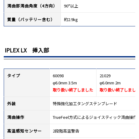
湾曲部湾曲角度（4方向）
90°以上
質量（バッテリー含む）
約2.9kg
IPLEX LX 挿入部
タイプ
60098
21029
φ6.0mm 3.5m
φ6.0mm 2m
取り扱い終了しました
取り扱い終了しまし
外装
特殊強化加工タングステンブレード
湾曲操作
TrueFeel方式によるジョイスティック湾曲操作
高温感知センサー
2段階高温警告