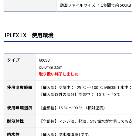
動画ファイルサイズ ： 1秒間で約 500KB
IPLEX LX 使用環境
タイプ
60098
φ6.0mm 3.5m
取り扱い終了しました
使用温度範囲
【挿入部】空気中： -25 ℃ ～ 100 ℃ IV8635L1 水中： 1
【挿入部以外の部分】空気中： -10 ℃ ～ 40 ℃
使用環境湿度
【全部位】15 % ～ 90 % （相対湿度）
耐液体性
【全部位】マシン油、軽油、5% 塩水が付着しても支
防水性
【挿入部】防水構造※1です。