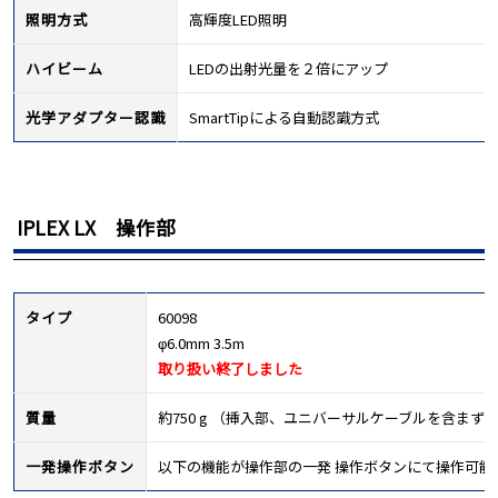
照明方式
高輝度LED照明
ハイビーム
LEDの出射光量を２倍にアップ
光学アダプター認識
SmartTipによる自動認識方式
IPLEX LX 操作部
タイプ
60098
φ6.0mm 3.5m
取り扱い終了しました
質量
約750 g （挿入部、ユニバーサルケーブルを含まず
一発操作ボタン
以下の機能が操作部の一発 操作ボタンにて操作可能：