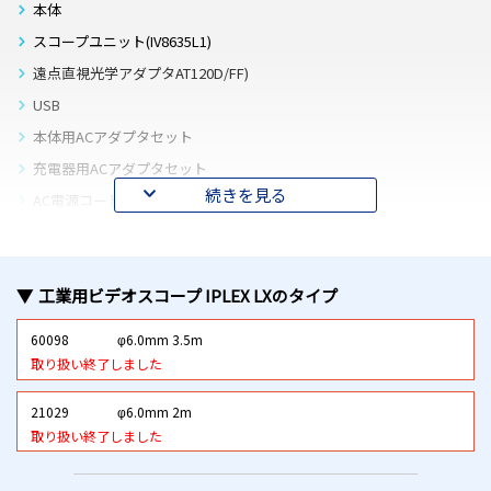
本体
スコープユニット(IV8635L1)
遠点直視光学アダプタAT120D/FF)
USB
本体用ACアダプタセット
充電器用ACアダプタセット
続きを見る
AC電源コード(共用)
バッテリー充電台
バッテリー×2
工業用ビデオスコープ IPLEX LX
のタイプ
光学アダプターケース
近点側視光学アダプター(AT120S/NF)
60098
φ6.0mm 3.5m
リジッドスリーブ(MAJ-1253)
取り扱い終了しました
挿入補助具(250/340/450mm)
21029
φ6.0mm 2m
Utility Disc
取り扱い終了しました
取扱説明書
オペレーションマニュアル