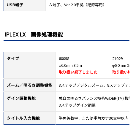
USB端子
Ａ端子、Ver.2.0準拠（記録専用）
IPLEX LX 画像処理機能
タイプ
60098
21029
φ6.0mm 3.5m
φ6.0mm 2m
取り扱い終了しました
取り扱い終
ズーム／明るさ調整機能
3ステップデジタルズーム、8ステップデ
ゲイン調整機能
独自の明るさバランス技術WiDER(TM) 機
3ステップゲイン調整
タイトル入力機能
半角英数字、または半角カナ30文字以内