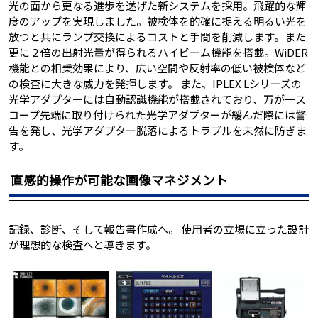
光の面から更なる進歩を遂げた新システムを採用。飛躍的な輝
度のアップを実現しました。被検体を的確に捉える明るい光を
放つと共にランプ交換によるコストと手間を削減します。また
更に２倍の出射光量が得られるハイビーム機能を搭載。WiDER
機能との相乗効果により、広い空間や反射率の低い被検体など
の検査に大きな威力を発揮します。 また、IPLEX Lシリーズの
光学アダプターには自動認識機能が搭載されており、万が一ス
コープ先端に取り付けられた光学アダプターが緩んだ際には警
告を発し、光学アダプター脱落によるトラブルを未然に防ぎま
す。
直感的操作が可能な画像マネジメント
記録、診断、そして報告書作成へ。 使用者の立場に立った設計
が理想的な検査へと導きます。