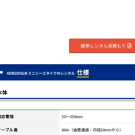
簡単レンタル見積もり
仕様
KDM200SLM ミニシースネイクのレンタル
本体
適応管径
50～350mm
ケーブル長
60m（曲管通過：内径50mmから）