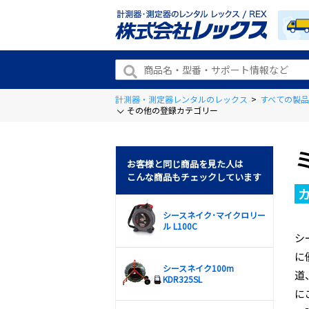
計測器・測定器レンタルのレックス
>
すべての製品
その他の登録カテゴリー
お客様と同じ商品を見た人は
こんな商品もチェックしています
シースネイク･マイクロリー
ル L100C
シ
に
シースネイク100m
道
KDR325SL
に