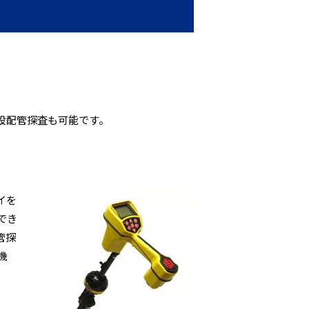
埋設配管探査も可能です。
イを
でき
管探
機