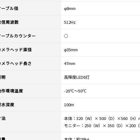
ケーブル径
φ8mm
発信周波数
512Hz
ケーブルカウンター
○
カメラヘッド直径
φ35mm
カメラヘッド長さ
47mm
照明
高輝度LED6灯
動作環境温度
-20℃～50℃
耐水深度
100m
寸法
本体：320（W）× 500（D）×560（H）
モニター：250（W）× 350（D）×200
重量
本体：約28kg