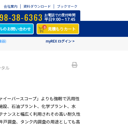
会社案内
資料ダウンロード
ブックマーク
98-38-6363
お電話での受付時間
平日9:00～17:45
0
ルのお問い合わせ
見積もりカート
器)
>
ミニシースネイク KDM200SLM
myREX ログイン >
ンタル
ァイーバースコープ」よりも強靭で汎用性
施設、石油プラント、化学プラント、水
テナンスと幅広く利用されその高い耐久性
、井戸調査、タンク内調査の用途としても高