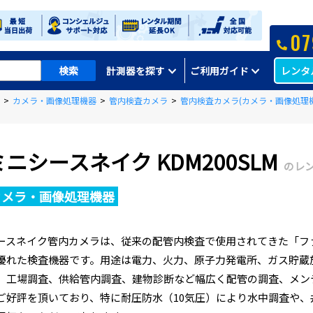
07
レンタ
計測器を探す
ご利用ガイド
>
カメラ・画像処理機器
>
管内検査カメラ
>
管内検査カメラ(カメラ・画像処理機
ミニシースネイク KDM200SLM
のレ
カメラ・画像処理機器
ースネイク管内カメラは、従来の配管内検査で使用されてきた「フ
優れた検査機器です。用途は電力、火力、原子力発電所、ガス貯蔵
、工場調査、供給管内調査、建物診断など幅広く配管の調査、メン
ご好評を頂いており、特に耐圧防水（10気圧）により水中調査や