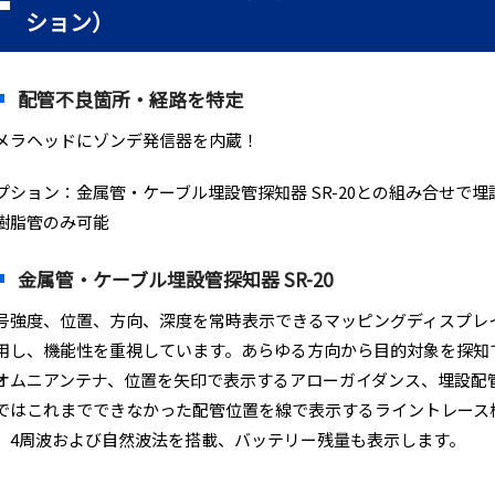
ション）
配管不良箇所・経路を特定
メラヘッドにゾンデ発信器を内蔵！
プション：金属管・ケーブル埋設管探知器 SR-20との組み合せで
樹脂管のみ可能
金属管・ケーブル埋設管探知器 SR-20
号強度、位置、方向、深度を常時表示できるマッピングディスプレ
用し、機能性を重視しています。あらゆる方向から目的対象を探知
オムニアンテナ、位置を矢印で表示するアローガイダンス、埋設配
ではこれまでできなかった配管位置を線で表示するライントレース
、4周波および自然波法を搭載、バッテリー残量も表示します。