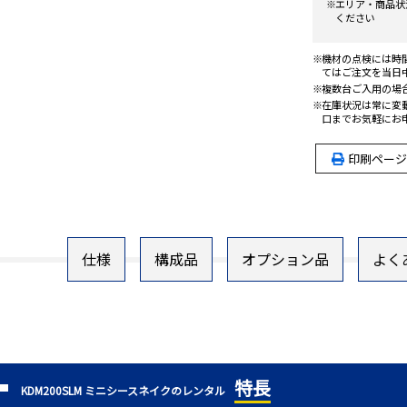
エリア・商品状
ください
機材の点検には時
てはご注文を当日
複数台ご入用の場
在庫状況は常に変
口までお気軽にお
印刷ページ
仕様
構成品
オプション品
よく
特長
KDM200SLM ミニシースネイクのレンタル