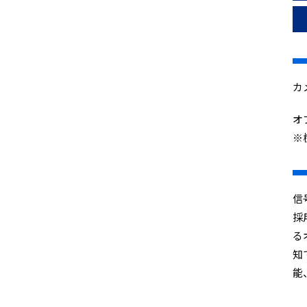
カ
オ
※
信
採
る
知
能