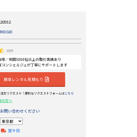
20552
RIDGID
18件
認証取得／年間5000社以上の取引実績あり
ばコンシェルジュが丁寧にサポートします
簡単レンタル見積もり
ら注文リクエスト！便利なリクエストフォームは
こちら
用の方へ
お問い合わせください
翌々日