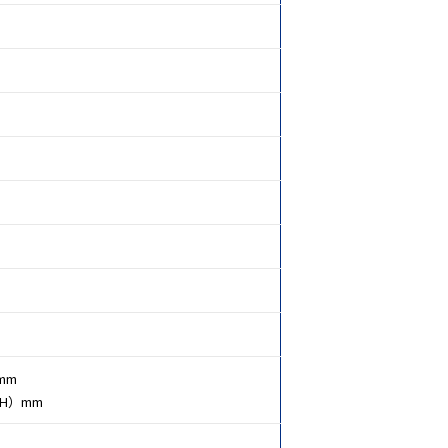
mm
（H）mm