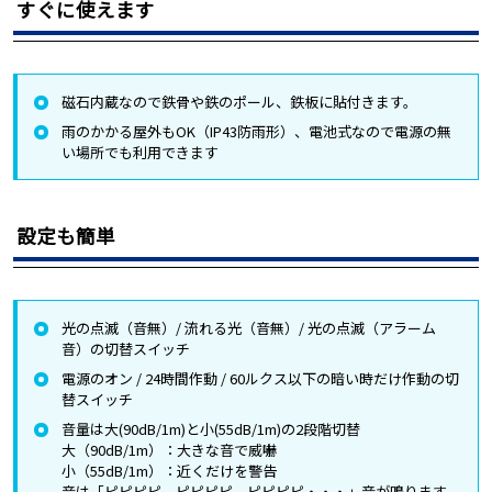
すぐに使えます
磁石内蔵なので鉄骨や鉄のポール、鉄板に貼付きます。
雨のかかる屋外もOK（IP43防雨形）、電池式なので電源の無
い場所でも利用できます
設定も簡単
光の点滅（音無）/ 流れる光（音無）/ 光の点滅（アラーム
音）の切替スイッチ
電源のオン / 24時間作動 / 60ルクス以下の暗い時だけ作動の切
替スイッチ
音量は大(90dB/1m)と小(55dB/1m)の2段階切替
大（90dB/1m）：大きな音で威嚇
小（55dB/1m）：近くだけを警告
音は「ピピピピ、ピピピピ、ピピピピ・・・」音が鳴ります。