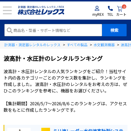
0
myREX
TEL
カート
計測器・測定器レンタルのレックス
>
すべての製品
>
水文観測機器
>
波高
波高計・水圧計
のレンタルランキング
波高計・水圧計レンタルの人気ランキングをご紹介！当社サイ
ト内の各カテゴリーごとのアクセス数を集計し、ランキングを
作成しました。 波高計・水圧計のレンタルをお考えの方は、ぜ
ひこのランキングを参考に、機器をお選びください。
【集計期間】
2026/5/7
～
2026/8/6
このランキングは、アクセス
数をもとに作成したランキングです。
ミリ波レーダー水位波高計測システ