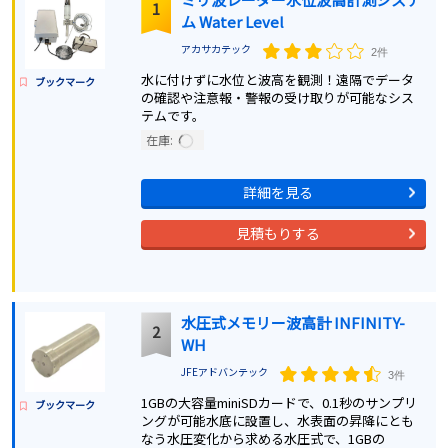
1
ム Water Level
アカサカテック
2件
水に付けずに水位と波高を観測！遠隔でデータ
ブックマーク
の確認や注意報・警報の受け取りが可能なシス
テムです。
在庫:
詳細を見る
見積もりする
水圧式メモリー波高計 INFINITY-
2
WH
JFEアドバンテック
3件
1GBの大容量miniSDカードで、0.1秒のサンプリ
ブックマーク
ングが可能水底に設置し、水表面の昇降にとも
なう水圧変化から求める水圧式で、1GBの