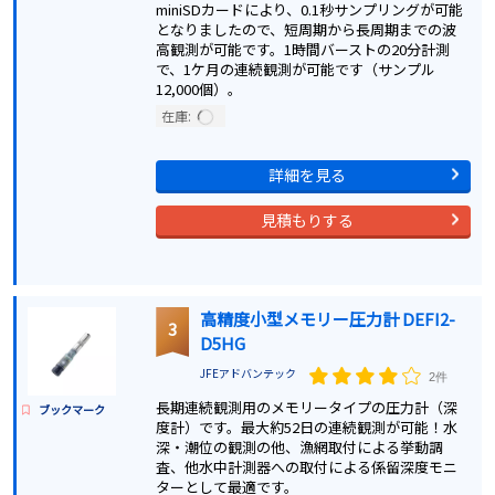
miniSDカードにより、0.1秒サンプリングが可能
となりましたので、短周期から長周期までの波
高観測が可能です。1時間バーストの20分計測
で、1ケ月の連続観測が可能です（サンプル
12,000個）。
在庫:
詳細を見る
見積もりする
高精度小型メモリー圧力計 DEFI2-
3
D5HG
JFEアドバンテック
2件
長期連続観測用のメモリータイプの圧力計（深
ブックマーク
度計）です。最大約52日の連続観測が可能！水
深・潮位の観測の他、漁網取付による挙動調
査、他水中計測器への取付による係留深度モニ
ターとして最適です。