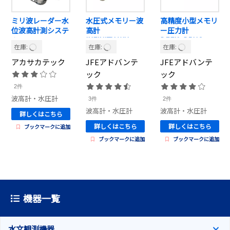
ミリ波レーダー水
水圧式メモリー波
高精度小型メモリ
位波高計測システ
高計
ー圧力計
ム
INFINITY-WH
DEFI2-D5HG
在庫:
在庫:
在庫:
Water Level
アカサカテック
JFEアドバンテ
JFEアドバンテ
ック
ック
2件
波高計・水圧計
3件
2件
波高計・水圧計
波高計・水圧計
詳しくはこちら
詳しくはこちら
詳しくはこちら
ブックマークに追加
ブックマークに追加
ブックマークに追加
機器一覧
水文観測機器