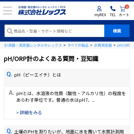
0
myREX
TEL
カート
計測器・測定器レンタルのレックス
>
すべての製品
>
水質測定器
>
pH/ORP
pH/ORP計のよくある質問・豆知識
Q.
pH（ピーエイチ）とは
A.
pHとは、水溶液の性質（酸性・アルカリ性）の程度を
あらわす単位です。普通の水はpH7、...
> 詳細をみる
Q.
土壌のPHを測りたいが、地面に水を撒いて水質計測用