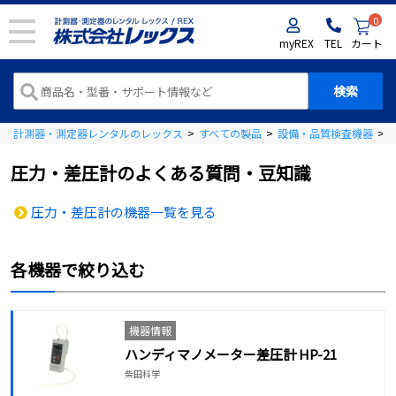
0
myREX
TEL
カート
計測器・測定器レンタルのレックス
>
すべての製品
>
設備・品質検査機器
>
圧力・差圧計のよくある質問・豆知識
圧力・差圧計の機器一覧を見る
各機器で絞り込む
機器情報
ハンディマノメーター差圧計 HP-21
柴田科学