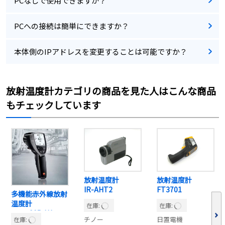
PCなしで使用できますか？
PCへの接続は簡単にできますか？
本体側のIPアドレスを変更することは可能ですか？
放射温度計カテゴリの商品を見た人はこんな商品
もチェックしています
放射温度計
放射温度計
IR-AHT2
FT3701
多機能赤外線放射
温度計
在庫:
在庫:
testo835-H1
チノー
日置電機
在庫: