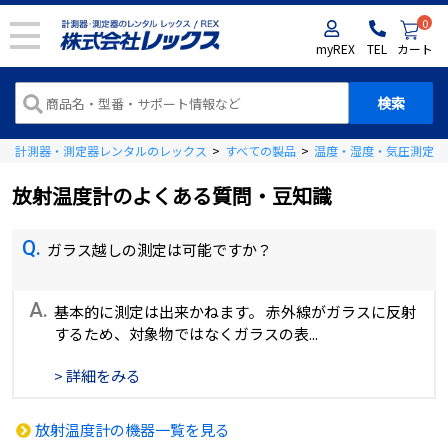
0
myREX
TEL
カート
計測器・測定器レンタルのレックス
>
すべての製品
>
温度・湿度・気圧測定器
放射温度計のよくある質問・豆知識
Q.
ガラス越しの測定は可能ですか？
A.
基本的に測定は出来かねます。 赤外線がガラスに反射
するため、対象物ではなくガラスの表...
> 詳細をみる
放射温度計の機器一覧を見る