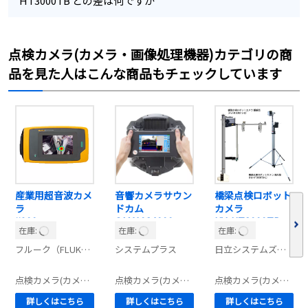
HT3000TB との差は何ですか
点検カメラ(カメラ・画像処理機器)カテゴリの商
品を見た人はこんな商品もチェックしています
産業用超音波カメ
音響カメラサウン
橋梁点検ロボット
ラ
ドカム
カメラ
ii900
CAM1034000
HV-HT3000TB-
在庫:
在庫:
在庫:
U/-D
フルーク（FLUKE）
システムプラス
日立システムズエンジニアリングサービス
リートひび割れ試験機
点検カメラ(カメラ・画像処理機器)
／ リークディテクター
点検カメラ(カメラ・画像処理機器)
点検カメラ(カメラ・画像処理機器)
詳しくはこちら
詳しくはこちら
詳しくはこちら