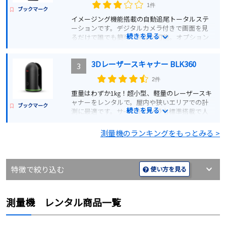
1件
ブックマーク
イメージング機能搭載の自動追尾トータルステ
ーションです。デジタルカメラ付きで画面を見
続きを見る
るだけで誰でも簡単に測量が可能。オプション
を使えば視準画像に測点方向と測設ラインの表
示もでき、より効率的です。
3Dレーザースキャナー BLK360
3
詳細を見る
2件
重量はわずか1㎏！超小型、軽量のレーザースキ
ャナーをレンタルで。屋内や狭いエリアでの計
見積もりする
ブックマーク
続きを見る
測に最適です。サーマルカメラも標準搭載で人
気の商品です。
測量機のランキングをもっとみる >
詳細を見る
特徴で絞り込む
使い方を見る
見積もりする
測量機 レンタル商品一覧