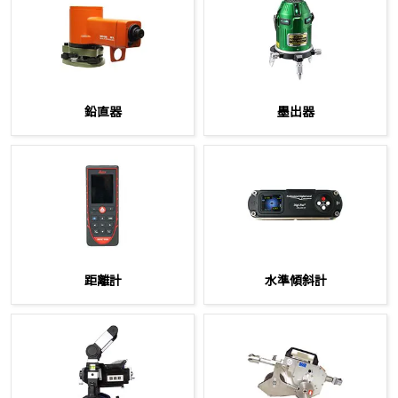
鉛直器
墨出器
距離計
水準傾斜計