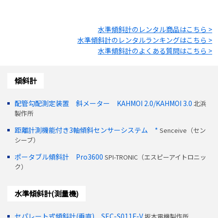
水準傾斜計
のレンタル商品はこちら >
水準傾斜計
のレンタルランキングはこちら >
水準傾斜計
のよくある質問はこちら >
傾斜計
配管勾配測定装置 斜メーター KAHMOI 2.0/KAHMOI 3.0
北浜
製作所
距離計測機能付き3軸傾斜センサーシステム *
Senceive（セン
シーブ）
ポータブル傾斜計 Pro3600
SPI-TRONIC（エスピーアイトロニッ
ク）
水準傾斜計(測量機)
セパレート式傾斜計(垂直) SEC-S011F-V
坂本電機製作所