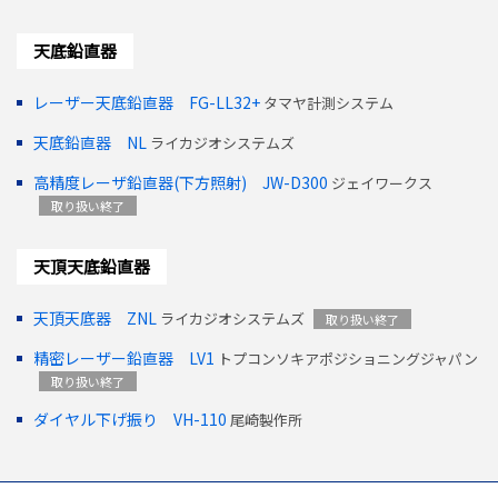
天底鉛直器
レーザー天底鉛直器 FG-LL32+
タマヤ計測システム
天底鉛直器 NL
ライカジオシステムズ
高精度レーザ鉛直器(下方照射) JW-D300
ジェイワークス
取り扱い終了
天頂天底鉛直器
天頂天底器 ZNL
ライカジオシステムズ
取り扱い終了
精密レーザー鉛直器 LV1
トプコンソキアポジショニングジャパン
取り扱い終了
ダイヤル下げ振り VH-110
尾崎製作所