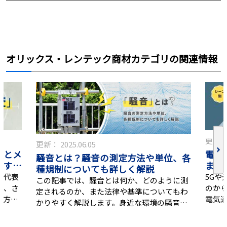
オリックス・レンテック商材カテゴリの関連情報
更新
更新：
2025.06.05
電気
類とメ
騒音とは？騒音の測定方法や単位、各
まと
やすく
種規制についても詳しく解説
5G
、代表
この記事では、騒音とは何か、どのように測
のか
ト、さ
定されるのか、また法律や基準についてもわ
電気
の方に
かりやすく解説します。身近な環境の騒音を
した
す。
客観的に知ることで、生活の質や周囲との関
「どの
係をより良好に保ちましょう。