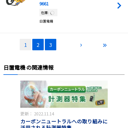
9661
在庫:
日置電機
1
2
3
日置電機 の関連情報
更新：
2022.11.14
カーボンニュートラルへの取り組みに
活用される計測器特集