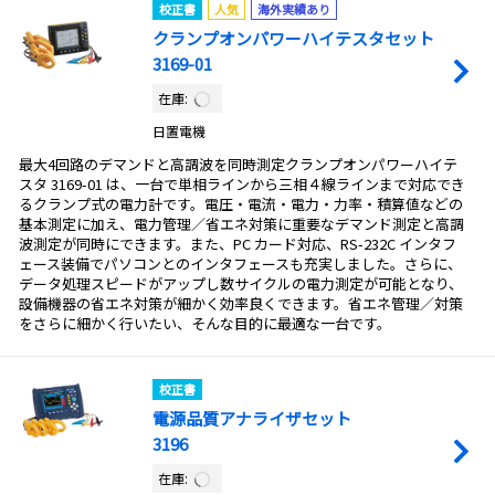
校正書
人気
海外実績あり
クランプオンパワーハイテスタセット
3169-01
在庫:
日置電機
最大4回路のデマンドと高調波を同時測定クランプオンパワーハイテ
スタ 3169-01 は、一台で単相ラインから三相４線ラインまで対応でき
るクランプ式の電力計です。電圧・電流・電力・力率・積算値などの
基本測定に加え、電力管理／省エネ対策に重要なデマンド測定と高調
波測定が同時にできます。また、PC カード対応、RS-232C インタフ
ェース装備でパソコンとのインタフェースも充実しました。さらに、
データ処理スピードがアップし数サイクルの電力測定が可能となり、
設備機器の省エネ対策が細かく効率良くできます。省エネ管理／対策
をさらに細かく行いたい、そんな目的に最適な一台です。
校正書
電源品質アナライザセット
3196
在庫: