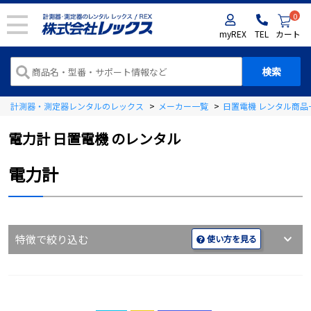
0
myREX
TEL
カート
計測器・測定器レンタルのレックス
>
メーカー一覧
>
日置電機 レンタル商品
電力計 日置電機 のレンタル
電力計
特徴で絞り込む
使い方を見る