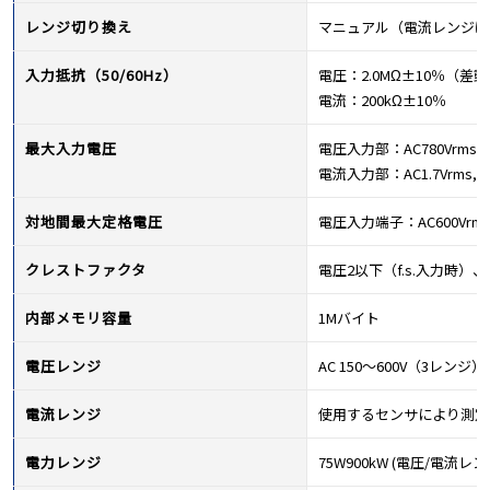
レンジ切り換え
マニュアル（電流レンジは
入力抵抗（50/60Hz）
電圧：2.0MΩ±10％（差
電流：200kΩ±10％
最大入力電圧
電圧入力部：AC780Vrms,
電流入力部：AC1.7Vrms,2
対地間最大定格電圧
電圧入力端子：AC600Vrms(5
クレストファクタ
電圧2以下（f.s.入力時）、
内部メモリ容量
1Mバイト
電圧レンジ
AC 150～600V（3レンジ）
電流レンジ
使用するセンサにより測定
電力レンジ
75W900kW (電圧/電