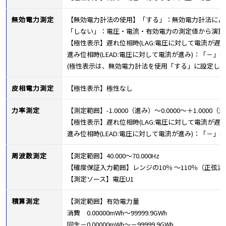
無効電力測定
【無効電力計法の使用】「する」：無効電力計法によ
「しない」：電圧・電流・有効電力の測定値から演算
【極性表示】遅れ位相時(LAG:電圧に対して電流が遅
進み位相時(LEAD:電圧に対して電流が進み)：「－」
(極性表示は、無効電力計法を使用「する」に設定した
皮相電力測定
【極性表示】極性なし
力率測定
【測定範囲】-1.0000（進み）～0.0000～＋1.0000（
【極性表示】遅れ位相時(LAG:電圧に対して電流が遅
進み位相時(LEAD:電圧に対して電流が進み)：「－」
周波数測定
【測定範囲】40.000～70.000Hz
【確度保証入力範囲】レンジの10％ ～110％（正弦
【測定ソース】電圧U1
積算測定
【測定範囲】有効電力量
消費 0.00000mWh～99999.9GWh
回生－0.00000mWh～－99999.9GWh