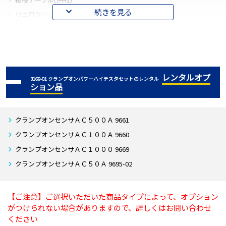
続きを見る
ワニ口クリップ(赤･黄･青･黒)
電圧コード(赤･黄･青･黒)
ソフト(SF1001パワーロガービューワ)
カードリーダー
取扱説明書(本体)
レンタルオプ
3169-01 クランプオンパワーハイテスタセットのレンタル
ション品
取扱説明書(簡易)
取扱説明書(ソフト)
取扱説明書(インストールガイド)
クランプオンセンサＡＣ５００Ａ 9661
収納ケース
クランプオンセンサＡＣ１００Ａ 9660
クランプオンセンサＡＣ１０００ 9669
※対応最新OS:Windows10
クランプオンセンサＡＣ５０Ａ 9695-02
【ご注意】ご選択いただいた商品タイプによって、オプション
がつけられない場合がありますので、詳しくはお問い合わせ
ください