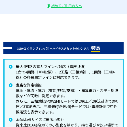
初めてご利用の方へ
特長
3169-01 クランプオンパワーハイテスタセットのレンタル
最大4回路の電力ラインへ対応（電圧共通）
1台で4回路（単相2線）、2回路（三相3線）、1回路（三相4
線）の各種測定ラインに対応できます。
豊富な測定機能
電圧・電流・電力（有効/無効/皮相）・積算電力・力率・周波
数などが同時に測定できます。
さらに、三相3線(3P3W2M)モードでは2電圧／2電流計測で3電
圧／3電流表示。三相4線(3P4W4I)モードでは4電流計測で中性
線電流も表示できます。
本体はA5サイズに迫る小型化
従来比(3166)約30％の小型化をはかり、持ち運びや狭い場所で