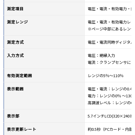
測定項目
電圧・電流・有効電力・無
測定レンジ
電圧・電流・有効電力レン
※ページ中部にあるレンジ
測定方式
電圧・電流同時ディジタルサ
入力方式
電圧：絶縁入力
電流：クランプセンサによ
有効測定範囲
レンジの5％～110％
表示範囲
電圧・電流：レンジの0.4％
電力：レンジの0％ ～13
高調波レベル：レンジの0％ 
表示部
5.7インチLCD(320×2
表示更新レート
約0.5秒（PCカード・内部