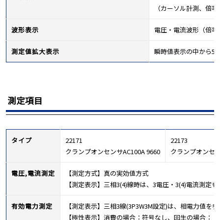
（カーソル計測、倍率
波形表示
電圧・電流波形（倍
測定値拡大表示
瞬時値表示の中から5
測定項目
タイプ
22171
22173
クランプオンセンサAC100A 9660
クランプオンセンサA
電圧,電流測定
【測定方式】真の実効値方式
【測定表示】三相3(4)線時は、3電圧・3(4)電流測定
有効電力測定
【測定表示】三相3線(3P3W3M設定)は、相電力値を
【極性表示】消費の場合：符号なし、回生の場合：「