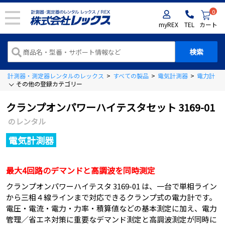
0
myREX
TEL
カート
計測器・測定器レンタルのレックス
>
すべての製品
>
電気計測器
>
電力計
>
その他の登録カテゴリー
クランプオンパワーハイテスタセット 3169-01
のレンタル
電気計測器
最大4回路のデマンドと高調波を同時測定
クランプオンパワーハイテスタ 3169-01 は、一台で単相ライン
から三相４線ラインまで対応できるクランプ式の電力計です。
電圧・電流・電力・力率・積算値などの基本測定に加え、電力
管理／省エネ対策に重要なデマンド測定と高調波測定が同時に