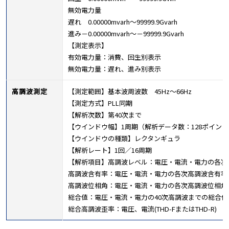
無効電力量
遅れ 0.00000mvarh～99999.9Gvarh
進み－0.00000mvarh～－99999.9Gvarh
【測定表示】
有効電力量：消費、回生別表示
無効電力量：遅れ、進み別表示
高調波測定
【測定範囲】基本波周波数 45Hz～66Hz
【測定方式】PLL同期
【解析次数】第40次まで
【ウインドウ幅】1周期（解析データ数：128ポイント
【ウインドウの種類】レクタンギュラ
【解析レート】1回／16周期
【解析項目】高調波レベル：電圧・電流・電力の各次
高調波含有率：電圧・電流・電力の各次高調波含有率
高調波位相角：電圧・電流・電力の各次高調波位相角
総合値：電圧・電流・電力の40次高調波までの総合値
総合高調波歪率：電圧、電流(THD-FまたはTHD-R)