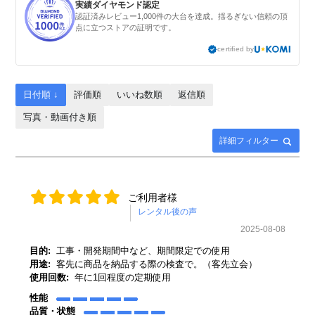
実績ダイヤモンド認定
認証済みレビュー1,000件の大台を達成。揺るぎない信頼の頂
点に立つストアの証明です。
certified by
日付順 ↓
評価順
いいね数順
返信順
写真・動画付き順
詳細フィルター
ご利用者様
2025-08-08
目的:
工事・開発期間中など、期間限定での使用
用途:
客先に商品を納品する際の検査で。（客先立会）
使用回数:
年に1回程度の定期使用
性能
品質・状態