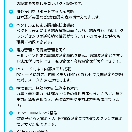
の設置を考慮したコンパクト設計です。
海外使用をサポートする表示言語
日本語／英語など9か国語を表示切替えできます。
ベクトル図による誤結線検出機能
ベクトル表示による結線確認画面により、結線外れ、検相、ク
ランプセンサの逆接続の確認ができ、VT・CT端子測定時でも
確実に結線できます。
電力管理と高調波管理を両立
三相ライン対応の高調波測定機能を搭載。高調波測定とデマン
ド測定が同時にでき、電力管理と高調波管理が両立できます。
PCカード対応・内部メモリ搭載
PCカードに対応。内部メモリ(1MB)とあわせて長期測定や詳細
なパラメータ測定に対応します。
極性表示、無効電力計法測定も対応
力率・無効電力では遅れ／進みの極性表示付き。さらに、無効
電力計法も選択でき、実効値力率や電力比力率も表示できま
す。
0.5A～5000Aレンジ搭載
CT端子から大電流・大口径電線測定まで7種類のクランプ電流
センサで対応できます。
高速D/A出力が可能