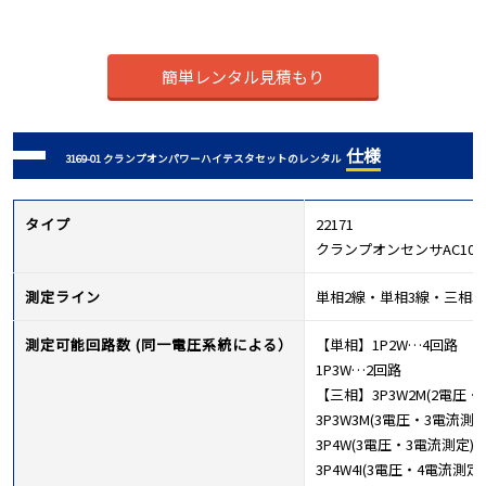
簡単レンタル見積もり
仕様
3169-01 クランプオンパワーハイテスタセットのレンタル
タイプ
22171
クランプオンセンサAC100A 
測定ライン
単相2線・単相3線・三相3線・
測定可能回路数 (同一電圧系統による）
【単相】1P2W…4回路
1P3W…2回路
【三相】3P3W2M(2電圧・
3P3W3M(3電圧・3電流測
3P4W(3電圧・3電流測定)
3P4W4I(3電圧・4電流測定