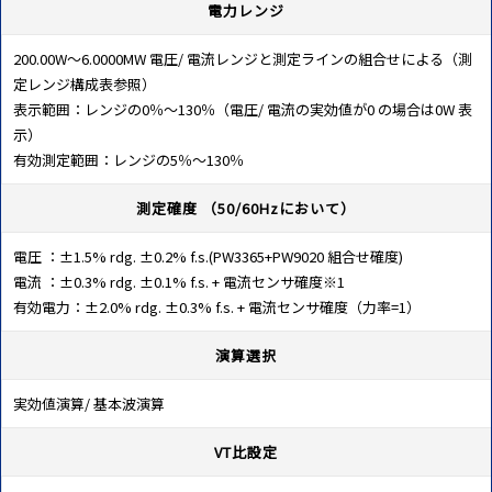
電力レンジ
200.00W～6.0000MW 電圧/ 電流レンジと測定ラインの組合せによる（測
定レンジ構成表参照）
表示範囲：レンジの0％～130％（電圧/ 電流の実効値が0 の場合は0W 表
示）
有効測定範囲：レンジの5％～130％
測定確度 （50/60Hzにおいて）
電圧 ：±1.5% rdg. ±0.2% f.s.(PW3365+PW9020 組合せ確度)
電流 ：±0.3% rdg. ±0.1% f.s. + 電流センサ確度※1
有効電力：±2.0% rdg. ±0.3% f.s. + 電流センサ確度（力率=1）
演算選択
実効値演算/ 基本波演算
VT比設定