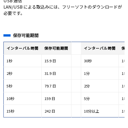
USB 通信
LAN/USB による取込みには、フリーソフトのダウンロードが
必要です。
保存可能期間
インターバル時間
保存可能期間
インターバル時間
保
1秒
15.9 日
30秒
1年
2秒
31.9 日
1分
1年
5秒
79.7 日
2分
1年
10秒
159 日
5分
1年
15秒
242 日
10分以上
1年