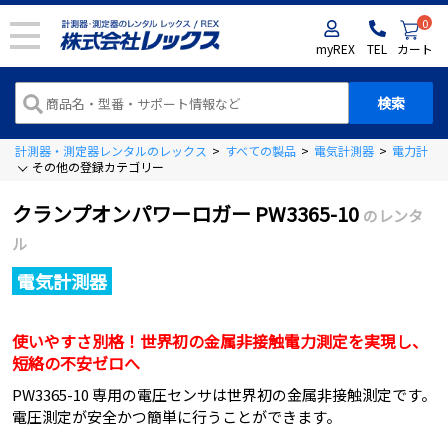
0
myREX
TEL
カート
計測器・測定器レンタルのレックス
>
すべての製品
>
電気計測器
>
電力計
>
その他の登録カテゴリー
クランプオンパワーロガー PW3365-10
のレンタ
ル
電気計測器
使いやすさ別格！世界初の金属非接触電力測定を実現し、
短絡の不安ゼロへ
PW3365-10 専用の電圧センサは世界初の金属非接触測定です。
電圧測定が安全かつ簡単に行うことができます。