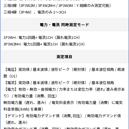
三相3線（3P3W2M / 3P3W2M+I / 3P3W3M：Y 結線のみ測定可能）
三相4線（3P4W）、電流のみ 1～3CH
電力・電流 同時測定モード
1P3W+I : 電力1回路+ 電流1CH（漏れ電流1CH）
3P3W2M+I : 電力1回路+ 電流1CH（漏れ電流1CH）
測定項目
【電圧】実効値 / 基本波値 / 波形ピーク（絶対値） / 基本波位相角 / 周波
数（U1）
【電流】実効値 / 基本波値 / 波形ピーク（絶対値） / 基本波位相角
【電力】有効・無効・皮相電力 / 力率または変位力率（遅れ/ 進み表示あ
り） / 有効電力量（消費、回生）
無効電力量（遅れ、進み） / 電気料金表示（有効電力量（消費）に電気
料金単価(/kWh) を乗算）
【デマンド】有効電力デマンド値（消費, 回生） / 無効電力デマンド値
（遅れ、進み）
有効電力デマンド量（消費、回生） / 無効電力デマンド量（遅れ、進