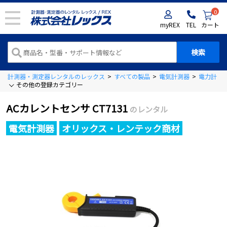
0
myREX
TEL
カート
計測器・測定器レンタルのレックス
>
すべての製品
>
電気計測器
>
電力計
>
その他の登録カテゴリー
ACカレントセンサ CT7131
のレンタル
電気計測器
オリックス・レンテック商材