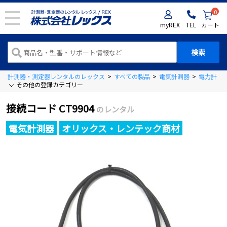
0
myREX
TEL
カート
計測器・測定器レンタルのレックス
>
すべての製品
>
電気計測器
>
電力計
>
その他の登録カテゴリー
接続コード CT9904
のレンタル
電気計測器
オリックス・レンテック商材