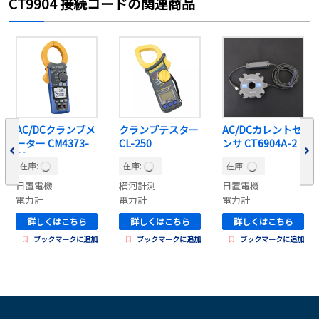
CT9904 接続コードの関連商品
AC/DCクランプメ
クランプテスター
AC/DCカレントセ
ーター CM4373-
CL-250
ンサ CT6904A-2
50
在庫:
在庫:
在庫:
日置電機
横河計測
日置電機
電力計
電力計
電力計
詳しくはこちら
詳しくはこちら
詳しくはこちら
ブックマークに追加
ブックマークに追加
ブックマークに追加