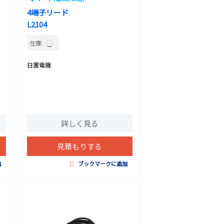
4端子リード
L2104
在庫:
日置電機
詳しく見る
見積もりする
加
ブックマークに追加