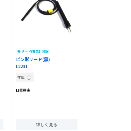
リード(電気計測器)
ピン形リード(黒)
L2231
在庫:
日置電機
詳しく見る