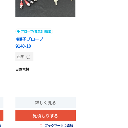
プローブ(電気計測器)
4端子プローブ
9140-10
在庫:
日置電機
詳しく見る
見積もりする
加
ブックマークに追加