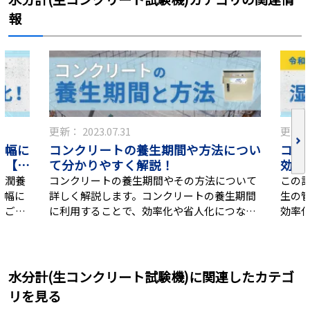
報
更新：
2023.07.31
更新
大幅に
コンクリートの養生期間や方法につい
コン
介【令
て分かりやすく解説！
効率
和最
湿潤養
コンクリートの養生期間やその方法について
この
大幅に
詳しく解説します。コンクリートの養生期間
生の
をご紹
に利用することで、効率化や省人化につなが
効率
る計測器もご紹介！
介し
水分計(生コンクリート試験機)に関連したカテゴ
リを見る