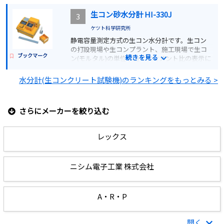
詳細を見る
生コン砂水分計 HI-330J
3
価格お問い合わせ
ケツト科学研究所
静電容量測定方式の生コン水分計です。生コン
の打設現場や生コンプラント、施工現場で生コ
ブックマーク
続きを見る
ン(モルタル)の単位水量と水セメント比の表示に
役立ちます。
水分計(生コンクリート試験機)のランキングをもっとみる >
詳細を見る
さらにメーカーを絞り込む
見積もりする
レックス
ニシム電子工業 株式会社
A・R・P
開く