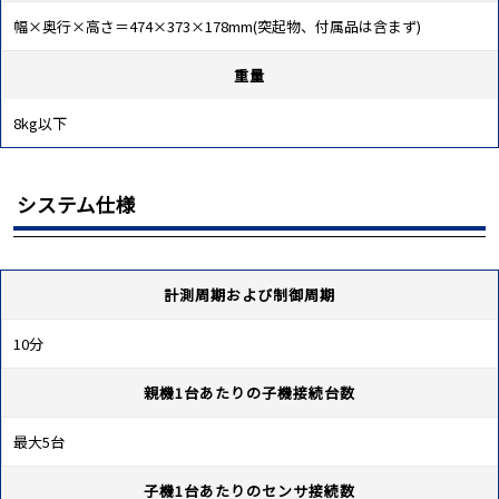
幅×奥行×高さ＝474×373×178mm(突起物、付属品は含まず)
重量
8kg以下
システム仕様
計測周期および制御周期
10分
親機1台あたりの子機接続台数
最大5台
子機1台あたりのセンサ接続数