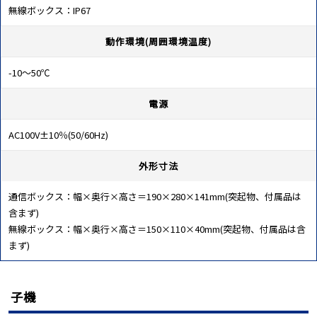
無線ボックス：IP67
動作環境(周囲環境温度)
-10～50℃
電源
AC100V±10％(50/60Hz)
外形寸法
通信ボックス：幅×奥行×高さ＝190×280×141mm(突起物、付属品は
含まず)
無線ボックス：幅×奥行×高さ＝150×110×40mm(突起物、付属品は含
まず)
子機