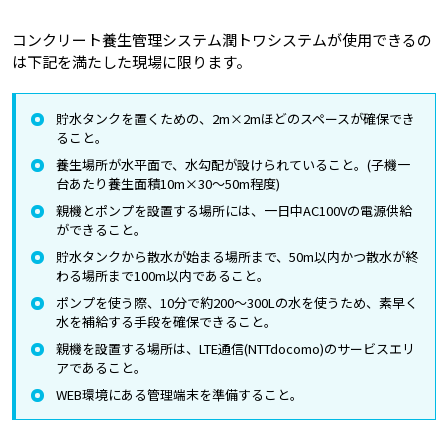
コンクリート養生管理システム潤トワシステムが使用できるの
は下記を満たした現場に限ります。
貯水タンクを置くための、2m×2mほどのスペースが確保でき
ること。
養生場所が水平面で、水勾配が設けられていること。(子機一
台あたり養生面積10m×30～50m程度)
親機とポンプを設置する場所には、一日中AC100Vの電源供給
ができること。
貯水タンクから散水が始まる場所まで、50m以内かつ散水が終
わる場所まで100m以内であること。
ポンプを使う際、10分で約200～300Lの水を使うため、素早く
水を補給する手段を確保できること。
親機を設置する場所は、LTE通信(NTTdocomo)のサービスエリ
アであること。
WEB環境にある管理端末を準備すること。