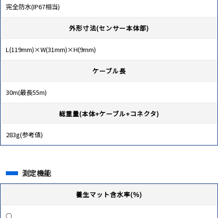
完全防水(IP67相当)
外形寸法(センサー本体部)
L(119mm)×W(31mm)×H(9mm)
ケーブル長
30m(最長55m)
総重量(本体+ケーブル+コネクタ)
283g(参考値)
測定機能
養生マット含水率(％)
○