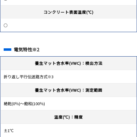
コンクリート表面温度(℃)
○
電気特性※2
養生マット含水率(VWC)：検出方法
折り返し平行伝送路方式※3
養生マット含水率(VWC)：測定範囲
絶乾(0％)～飽和(100％)
温度(℃)：精度
±1℃