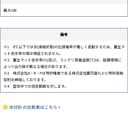
最大3台
備考
※1 0℃以下では水(凍結状態)の比誘電率が著しく変動するため、養生マ
ット含水率の値は保証されません。
※2 養生マット含水率(％)及び、コンクリ表面温度(℃)は、設置環境に
よって出力値が異なる場合があります。
※3 株式会社A・R・Pは特許権者である株式会社鹿児島TLOと特許実施
契約を締結しております。
※4 空気中での測定範囲を示します。
水分計
の比較表はこちら >