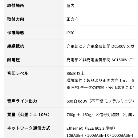
取付場所
屋内
取付方向
正方向
保護等級
IP20
絶縁抵抗
充電部と非充電金属部間 DC500V メガにて
耐電圧
充電部と非充電金属部間 AC1500V にて 
音圧レベル
88dB 以上
環境条件：製品より正面方向 1m 、-6dB 
※ MP3 データの内容・使用環境によ
音声ライン出力
600 Ω 0dBV（不平衡 モノラルミニジ
質量（公差：± 10%）
760g ＋（60g）×信号灯段数 （付属 
ネットワーク通信方式
Ethernet（IEEE 802.3 準拠）
10BASE-T / 100BASE-TX / 1000BASE-T