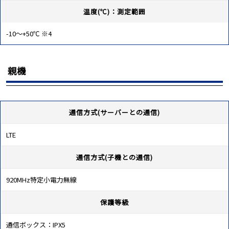
温度(℃)：測定範囲
-10～+50℃ ※4
親機
通信方式(サーバーとの通信)
LTE
通信方式(子機との通信)
920MHz特定小電力無線
保護等級
通信ボックス：IPX5