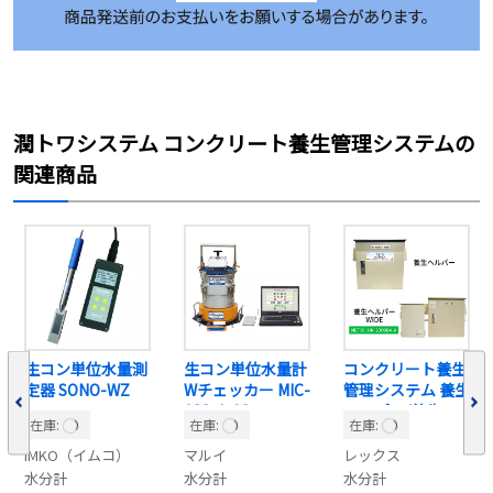
潤トワシステム コンクリート養生管理システムの
関連商品
生コン単位水量測
生コン単位水量計
コンクリート養生
定器 SONO-WZ
Wチェッカー MIC-
管理システム 養生
138-1-02
ヘルパー/養生ヘ
在庫:
在庫:
在庫:
ルパーWIDE
IMKO（イムコ）
マルイ
レックス
水分計
水分計
水分計