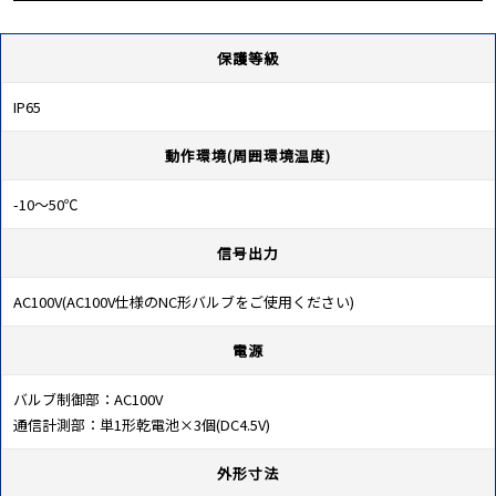
保護等級
IP65
動作環境(周囲環境温度)
-10～50℃
信号出力
AC100V(AC100V仕様のNC形バルブをご使用ください)
電源
バルブ制御部：AC100V
通信計測部：単1形乾電池×3個(DC4.5V)
外形寸法