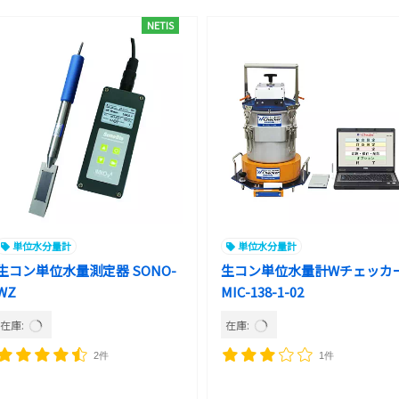
NETIS
単位水分量計
単位水分量計
生コン単位水量測定器 SONO-
生コン単位水量計Wチェッカ
WZ
MIC-138-1-02
在庫:
在庫:
2件
1件