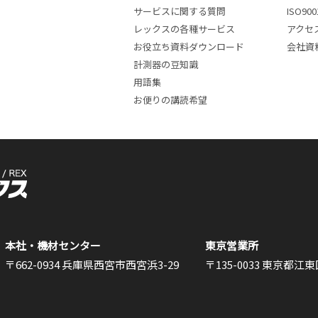
サービスに関する質問
ISO9
レックスの各種サービス
アクセ
お役立ち資料ダウンロード
会社資
計測器の豆知識
用語集
お便りの講読希望
本社・機材センター
東京営業所
〒662-0934 兵庫県西宮市西宮浜3-29
〒135-0033 東京都江東区