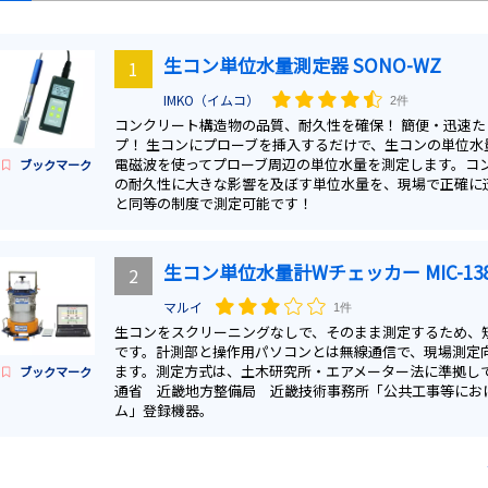
生コン単位水量測定器 SONO-WZ
1
IMKO（イムコ）
2件
コンクリート構造物の品質、耐久性を確保！ 簡便・迅速た
プ！ 生コンにプローブを挿入するだけで、生コンの単位水
電磁波を使ってプローブ周辺の単位水量を測定します。コ
ブックマーク
の耐久性に大きな影響を及ぼす単位水量を、現場で正確に
と同等の制度で測定可能です！
生コン単位水量計Wチェッカー MIC-138-
2
マルイ
1件
生コンをスクリーニングなしで、そのまま測定するため、
です。計測部と操作用パソコンとは無線通信で、現場測定
ます。測定方式は、土木研究所・エアメーター法に準拠して
ブックマーク
通省 近畿地方整備局 近畿技術事務所「公共工事等にお
ム」登録機器。