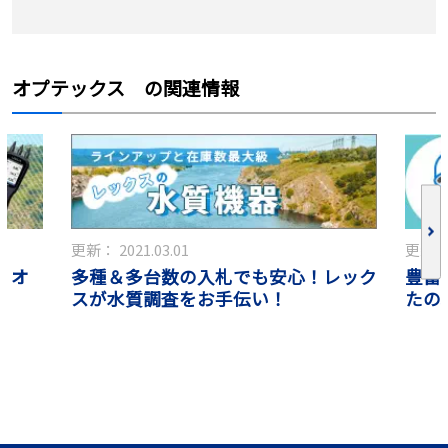
オプテックス の関連情報
更新：
2021.03.01
更新
 オ
多種＆多台数の入札でも安心！レック
豊富
スが水質調査をお手伝い！
たの