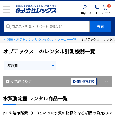
0
myREX
TEL
カート
計測器・測定器レンタルのレックス
>
メーカー一覧
>
オプテックス レンタ
オプテックス のレンタル計測機器一覧
濁度計
特徴で絞り込む
使い方を見る
水質測定器 レンタル商品一覧
pHや溶存酸素（DO)といった水質の指標となる項目の測定のほ