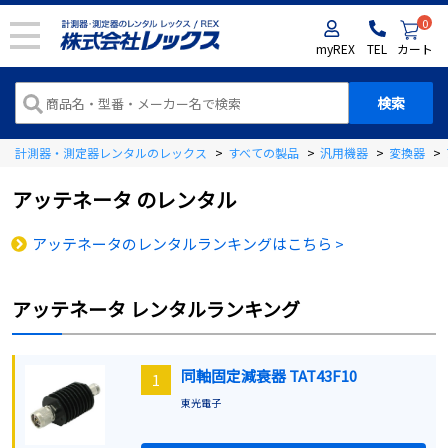
0
myREX
TEL
カート
計測器・測定器レンタルのレックス
>
すべての製品
>
汎用機器
>
変換器
>
アッテネータ
のレンタル
アッテネータのレンタルランキングはこちら >
アッテネータ
レンタルランキング
同軸固定減衰器 TAT43F10
1
東光電子