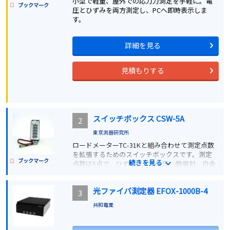
小型で軽量、屋外での応力力測定を手軽に。電
ブックマーク
圧とひずみを両方測定し、PCへ即時表示しま
す。
詳細を見る
見積もりする
スイッチボックス CSW-5A
2
東京測器研究所
ロードメーターTC-31Kと組み合わせて測定点数
を拡張するためのスイッチボックスです。測定
ブックマーク
続きを見る
点数は5点で、ひずみ、直流電圧、熱電対、白金
測温抵抗体のいずれも測定できます。標準タイ
プとセンサー入力用ワンタッチコネクタ付きの
光ファイバ測定器 EFOX-1000B-4
タイプがあります。
3
共和電業
詳細を見る