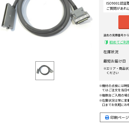
ISO9001
ご質問があれ
過去の見積番号か
初めてご利
在庫状況
最短お届け日
エリア・商品状
ください
機材の点検には時
てはご注文を当日
複数台ご入用の場
在庫状況は常に変
口までお気軽にお
印刷ページ