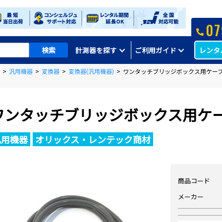
07
レンタ
計測器を探す
ご利用ガイド
>
汎用機器
>
変換器
>
変換器(汎用機器)
>
ワンタッチブリッジボックス用ケーブル 
ワンタッチブリッジボックス用ケーブ
汎用機器
オリックス・レンテック商材
商品コード
メーカー