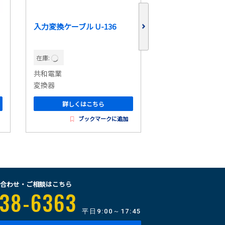
入力変換ケーブル U-136
接続ケーブル U-1
在庫:
在庫:
共和電業
共和電業
変換器
変換器
詳しくはこちら
詳しくはこ
ブックマークに追加
ブッ
合わせ・ご相談はこちら
38-6363
平日
9:00～17:45