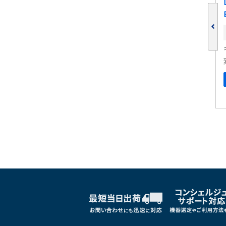
 U-137
同期ケーブル N-130
在庫:
共和電業
変換器
しくはこちら
詳しくはこちら
ブックマークに追加
ブックマークに追加