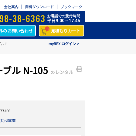
会社案内
資料ダウンロード
ブックマーク
98-38-6363
お電話での受付時間
平日9:00～17:45
0
ルのお問い合わせ
見積もりカート
N-105
myREX ログイン >
ル N-105
のレンタル
77493
共和電業