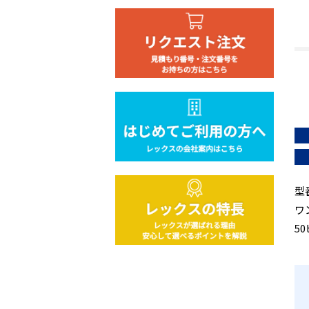
型
ワ
5