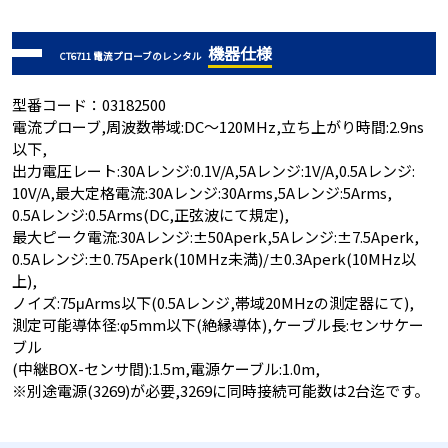
機器仕様
CT6711 電流プローブのレンタル
型番コード：03182500
電流プローブ,周波数帯域:DC～120MHz,立ち上がり時間:2.9ns
以下,
出力電圧レート:30Aレンジ:0.1V/A,5Aレンジ:1V/A,0.5Aレンジ:
10V/A,最大定格電流:30Aレンジ:30Arms,5Aレンジ:5Arms,
0.5Aレンジ:0.5Arms(DC,正弦波にて規定),
最大ピーク電流:30Aレンジ:±50Aperk,5Aレンジ:±7.5Aperk,
0.5Aレンジ:±0.75Aperk(10MHz未満)/±0.3Aperk(10MHz以
上),
ノイズ:75μArms以下(0.5Aレンジ,帯域20MHzの測定器にて),
測定可能導体径:φ5mm以下(絶縁導体),ケーブル長:センサケー
ブル
(中継BOX-センサ間):1.5m,電源ケーブル:1.0m,
※別途電源(3269)が必要,3269に同時接続可能数は2台迄です。