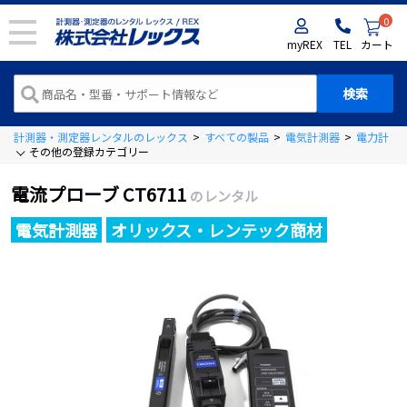
0
myREX
TEL
カート
計測器・測定器レンタルのレックス
>
すべての製品
>
電気計測器
>
電力計
>
その他の登録カテゴリー
電流プローブ CT6711
のレンタル
電気計測器
オリックス・レンテック商材