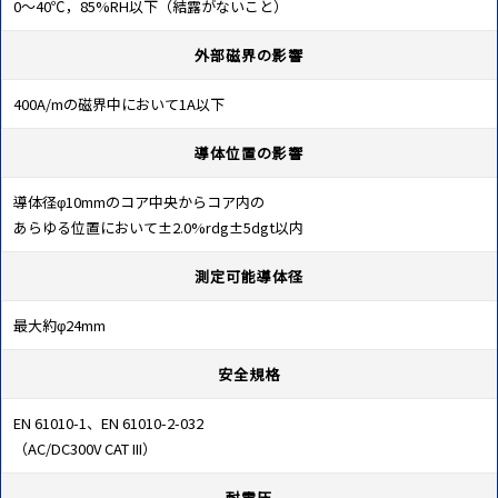
0～40℃，85%RH以下（結露がないこと）
外部磁界の影響
400A/mの磁界中において1A以下
導体位置の影響
導体径φ10mmのコア中央からコア内の
あらゆる位置において±2.0%rdg±5dgt以内
測定可能導体径
最大約φ24mm
安全規格
EN 61010-1、EN 61010-2-032
（AC/DC300V CAT III）
耐電圧