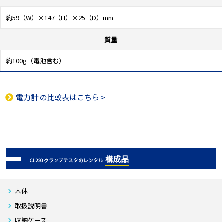
約59（W）×147（H）×25（D）mm
質量
約100g（電池含む）
電力計
の比較表はこちら >
構成品
CL220 クランプテスタのレンタル
本体
取扱説明書
収納ケース