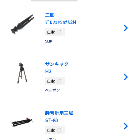
三脚
ﾌﾟﾛﾌｪｯｼｮﾅﾙ2N
在庫:
SLIK
サンキャク
H2
在庫:
ベルボン
騒音計用三脚
ST-80
在庫:
リオン